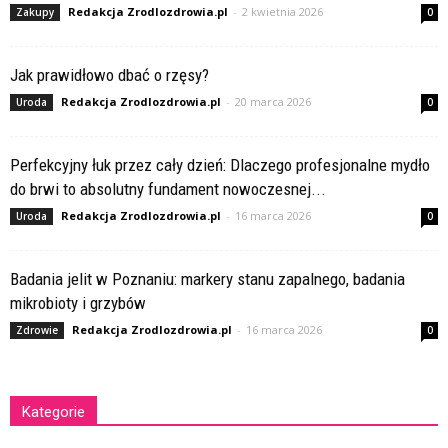
Redakcja Zrodlozdrowia.pl
-
2 kwietnia 2026
Zakupy
0
Jak prawidłowo dbać o rzęsy?
Redakcja Zrodlozdrowia.pl
-
20 marca 2026
Uroda
0
Perfekcyjny łuk przez cały dzień: Dlaczego profesjonalne mydło
do brwi to absolutny fundament nowoczesnej...
Redakcja Zrodlozdrowia.pl
-
16 marca 2026
Uroda
0
Badania jelit w Poznaniu: markery stanu zapalnego, badania
mikrobioty i grzybów
Redakcja Zrodlozdrowia.pl
-
16 marca 2026
Zdrowie
0
Kategorie