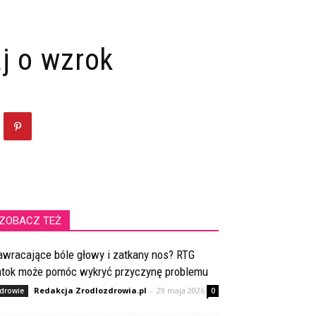
j o wzrok
ZOBACZ TEŻ
awracające bóle głowy i zatkany nos? RTG
atok może pomóc wykryć przyczynę problemu
Redakcja Zrodlozdrowia.pl
-
29 maja 2026
drowie
0