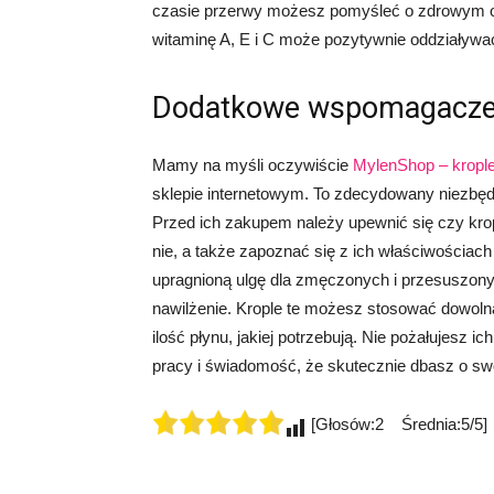
czasie przerwy możesz pomyśleć o zdrowym od
witaminę A, E i C może pozytywnie oddziaływać
Dodatkowe wspomagacz
Mamy na myśli oczywiście
MylenShop – kropl
sklepie internetowym. To zdecydowany niezbędn
Przed ich zakupem należy upewnić się czy kr
nie, a także zapoznać się z ich właściwościac
upragnioną ulgę dla zmęczonych i przesuszonyc
nawilżenie. Krople te możesz stosować dowoln
ilość płynu, jakiej potrzebują. Nie pożałujesz
pracy i świadomość, że skutecznie dbasz o sw
[Głosów:2 Średnia:5/5]