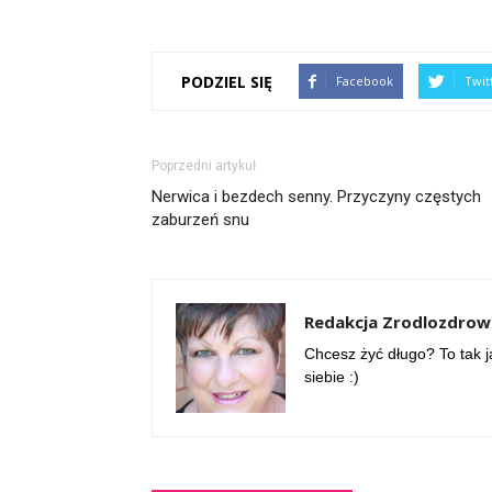
PODZIEL SIĘ
Facebook
Twit
Poprzedni artykuł
Nerwica i bezdech senny. Przyczyny częstych
zaburzeń snu
Redakcja Zrodlozdrowi
Chcesz żyć długo? To tak j
siebie :)