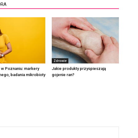
ORA
Zdrowie
it w Poznaniu: markery
Jakie produkty przyspieszają
nego, badania mikrobioty
gojenie ran?