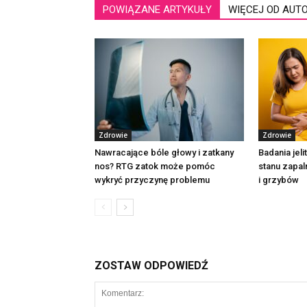
POWIĄZANE ARTYKUŁY
WIĘCEJ OD AUT
Zdrowie
Zdrowie
Nawracające bóle głowy i zatkany
Badania jel
nos? RTG zatok może pomóc
stanu zapal
wykryć przyczynę problemu
i grzybów
ZOSTAW ODPOWIEDŹ