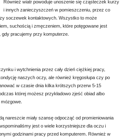
Również wiatr powoduje unoszenie się cząsteczek kurzy
i innych zanieczyszczeń w pomieszczeniu, przez co
 czy soczewek kontaktowych. Wszystko to może
em, suchością i zmęczeniem, które potęgowane jest
 gdy pracujemy przy komputerze.
ynku i wytchnienia przez cały dzień ciężkiej pracy,
kondycję naszych oczy, ale również kręgosłupa czy po
anować w czasie dnia kilka krótszych przerw 5-15
podczas której możesz przykładowo zjeść obiad albo
ki mózgowe.
ędą nareszcie miały szansę odpocząć od promieniowania
 wspominaliśmy jest o wiele korzystniejsze dla oczu i
ępnymi godzinami pracy przed komputerem. Również w