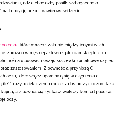
żywianiu, gdzie chociażby posiłki wzbogacone o
 na kondycję oczu i prawidłowe widzenie.
e
e do oczu
, które możesz zakupić między innymi w ich
ik zarówno w męskiej aktówce, jak i damskiej torebce.
ople można stosować nosząc soczewki kontaktowe czy też
h oraz zastosowaniem. Z pewnością przyniosą Ci
h oczu, które wręcz upominają się w ciągu dnia o
ą ilość razy, dzięki czemu możesz dostarczyć oczom taką
 ich kupna, a z pewnością zyskasz większy komfort podczas
oje oczy.