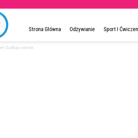
ZrodloZdrowia.pl
Strona Główna
Odżywianie
Sport I Ćwiczen
ze? Zadbaj o wzrok