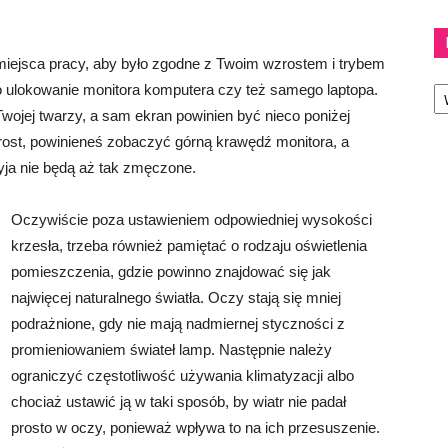
miejsca pracy, aby było zgodne z Twoim wzrostem i trybem
Ka
o ulokowanie monitora komputera czy też samego laptopa.
wojej twarzy, a sam ekran powinien być nieco poniżej
wprost, powinieneś zobaczyć górną krawędź monitora, a
yja nie będą aż tak zmęczone.
Oczywiście poza ustawieniem odpowiedniej wysokości
krzesła, trzeba również pamiętać o rodzaju oświetlenia
pomieszczenia, gdzie powinno znajdować się jak
najwięcej naturalnego światła. Oczy stają się mniej
podrażnione, gdy nie mają nadmiernej styczności z
promieniowaniem świateł lamp. Następnie należy
ograniczyć częstotliwość używania klimatyzacji albo
chociaż ustawić ją w taki sposób, by wiatr nie padał
prosto w oczy, ponieważ wpływa to na ich przesuszenie.