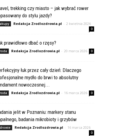
avel, trekking czy miasto – jak wybrać rower
opasowany do stylu jazdy?
Redakcja Zrodlozdrowia.pl
-
2 kwietnia 2026
akupy
0
ak prawidłowo dbać o rzęsy?
Redakcja Zrodlozdrowia.pl
-
20 marca 2026
roda
0
rfekcyjny łuk przez cały dzień: Dlaczego
ofesjonalne mydło do brwi to absolutny
undament nowoczesnej...
Redakcja Zrodlozdrowia.pl
-
16 marca 2026
roda
0
dania jelit w Poznaniu: markery stanu
palnego, badania mikrobioty i grzybów
Redakcja Zrodlozdrowia.pl
-
16 marca 2026
drowie
0