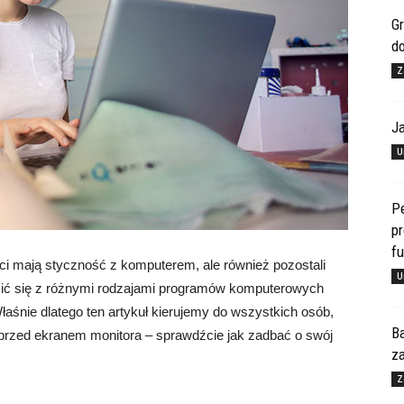
Gr
d
Z
J
U
Pe
pr
f
ści mają styczność z komputerem, ale również pozostali
U
mić się z różnymi rodzajami programów komputerowych
śnie dlatego ten artykuł kierujemy do wszystkich osób,
Ba
 przed ekranem monitora – sprawdźcie jak zadbać o swój
za
Z