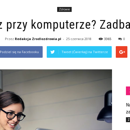
Zdrowie
z przy komputerze? Zadba
Przez
Redakcja Zrodlozdrowia.pl
-
25 czerwca 2018
3365
0
Podziel się na Facebooku
Tweet (Ćwierkaj) na Twitterze
N
z
Z