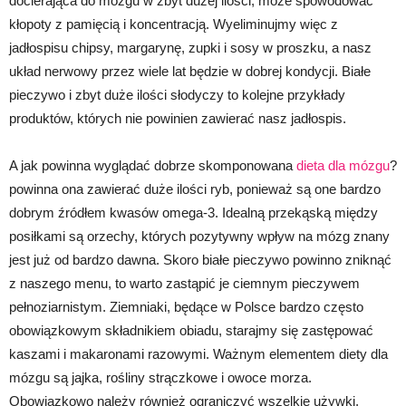
docierająca do mózgu w zbyt dużej ilości, może spowodować
kłopoty z pamięcią i koncentracją. Wyeliminujmy więc z
jadłospisu chipsy, margarynę, zupki i sosy w proszku, a nasz
układ nerwowy przez wiele lat będzie w dobrej kondycji. Białe
pieczywo i zbyt duże ilości słodyczy to kolejne przykłady
produktów, których nie powinien zawierać nasz jadłospis.
A jak powinna wyglądać dobrze skomponowana
dieta dla mózgu
?
powinna ona zawierać duże ilości ryb, ponieważ są one bardzo
dobrym źródłem kwasów omega-3. Idealną przekąską między
posiłkami są orzechy, których pozytywny wpływ na mózg znany
jest już od bardzo dawna. Skoro białe pieczywo powinno zniknąć
z naszego menu, to warto zastąpić je ciemnym pieczywem
pełnoziarnistym. Ziemniaki, będące w Polsce bardzo często
obowiązkowym składnikiem obiadu, starajmy się zastępować
kaszami i makaronami razowymi. Ważnym elementem diety dla
mózgu są jajka, rośliny strączkowe i owoce morza.
Obowiązkowo należy również ograniczyć wszelkie używki,