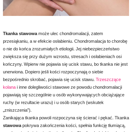
Tkanka stawowa
może ulec chondromalacji, zatem
przesiąkaniu, a w efekcie osłabieniu. Chondromalacja to chorobę
o nie do końca zrozumiałych etiologii. Jej niebezpieczeństwo
zwiększa się przy dużym wzrostu, stresach i osłabieniach osi
kończyny. Wpierw nie pojawia się ucisk stawu, bo tkanka nie jest
unerwiona. Dopiero jeśli kości rozpoczynają o siebie
bezpośrednio skrobać, pojawia się ucisk stawu.
Trzeszczące
kolana
i inne dolegliwości stawowe ze powodu chondromalacji
pojawiają się szczególnie u osób wykonywających obciążające
ruchy (w rezultacie urazu) i u osób starych (wskutek
„zniszczenia”).
Zanikająca tkanka powoli rozpoczyna się ścierać i pękać. Tkanka
stawowa
pokrywa zakończenia kości, spełnia funkcję tłumiącą,