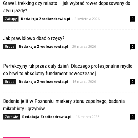
Gravel, trekking czy miasto – jak wybrać rower dopasowany do
stylu jazdy?
Redakcja Zrodlozdrowia.pl
-
2 kwietnia 2026
Zakupy
0
Jak prawidłowo dbać o rzęsy?
Redakcja Zrodlozdrowia.pl
-
20 marca 2026
Uroda
0
Perfekcyjny łuk przez cały dzień: Dlaczego profesjonalne mydło
do brwi to absolutny fundament nowoczesnej...
Redakcja Zrodlozdrowia.pl
-
16 marca 2026
Uroda
0
Badania jelit w Poznaniu: markery stanu zapalnego, badania
mikrobioty i grzybów
Redakcja Zrodlozdrowia.pl
-
16 marca 2026
Zdrowie
0