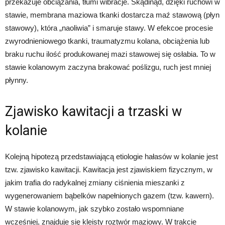
przekazuje obciążania, tłumi wibracje. Skądinąd, dzięki ruchowi w
stawie, membrana maziowa tkanki dostarcza maź stawową (płyn
stawowy), która „naoliwia” i smaruje stawy. W efekcoe procesie
zwyrodnieniowego tkanki, traumatyzmu kolana, obciążenia lub
braku ruchu ilość produkowanej mazi stawowej się osłabia. To w
stawie kolanowym zaczyna brakować poślizgu, ruch jest mniej
płynny.
Zjawisko kawitacji a trzaski w
kolanie
Kolejną hipotezą przedstawiającą etiologie hałasów w kolanie jest
tzw. zjawisko kawitacji. Kawitacja jest zjawiskiem fizycznym, w
jakim trafia do radykalnej zmiany ciśnienia mieszanki z
wygenerowaniem bąbelków napełnionych gazem (tzw. kawern).
W stawie kolanowym, jak szybko zostało wspomniane
wcześniej, znajduje się kleisty roztwór maziowy. W trakcie