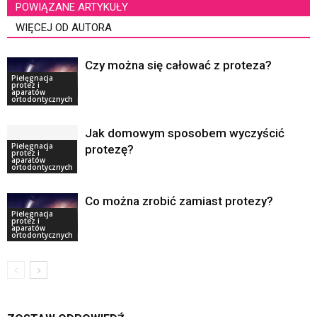
POWIĄZANE ARTYKUŁY
WIĘCEJ OD AUTORA
Czy można się całować z proteza?
Pielęgnacja
protez i
aparatów
ortodontycznych
Jak domowym sposobem wyczyścić
Pielęgnacja
protezę?
protez i
aparatów
ortodontycznych
Co można zrobić zamiast protezy?
Pielęgnacja
protez i
aparatów
ortodontycznych