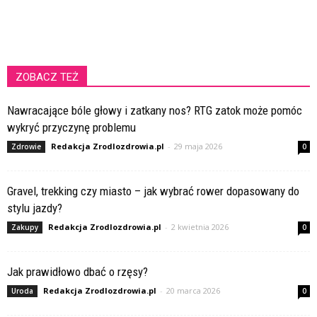
ZOBACZ TEŻ
Nawracające bóle głowy i zatkany nos? RTG zatok może pomóc
wykryć przyczynę problemu
Redakcja Zrodlozdrowia.pl
-
29 maja 2026
Zdrowie
0
Gravel, trekking czy miasto – jak wybrać rower dopasowany do
stylu jazdy?
Redakcja Zrodlozdrowia.pl
-
2 kwietnia 2026
Zakupy
0
Jak prawidłowo dbać o rzęsy?
Redakcja Zrodlozdrowia.pl
-
20 marca 2026
Uroda
0