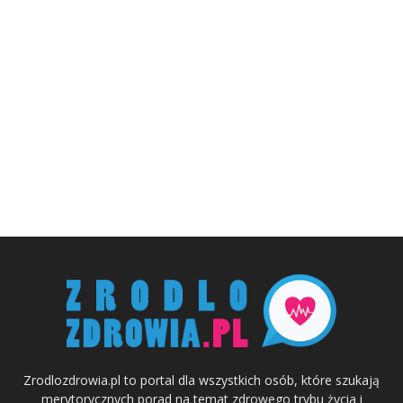
Zrodlozdrowia.pl to portal dla wszystkich osób, które szukają
merytorycznych porad na temat zdrowego trybu życia i