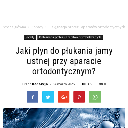
Strona główna
Porady
Pielęgnacja protez i aparatów ortodontycznych
Porady
Pielęgnacja protez i aparatów ortodontycznych
Jaki płyn do płukania jamy
ustnej przy aparacie
ortodontycznym?
Przez
Redakcja
-
14 marca 2025
309
0