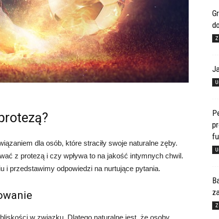
Gr
d
Z
J
U
Pe
protezą?
pr
f
zaniem dla osób, które straciły swoje naturalne zęby.
U
wać z protezą i czy wpływa to na jakość intymnych chwil.
u i przedstawimy odpowiedzi na nurtujące pytania.
Ba
za
łowanie
Z
liskości w związku. Dlatego naturalne jest, że osoby