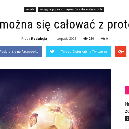
Porady
Pielęgnacja protez i aparatów ortodontycznych
można się całować z pro
Przez
Redakcja
-
1 listopada 2025
289
0
Podziel się na Facebooku
Tweet (Ćwierkaj) na Twitterze
N
z
Z