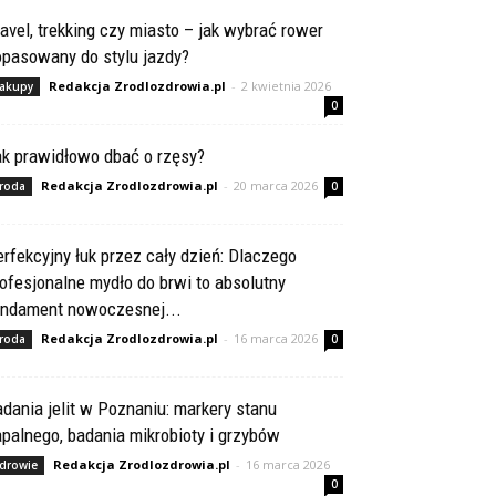
avel, trekking czy miasto – jak wybrać rower
opasowany do stylu jazdy?
Redakcja Zrodlozdrowia.pl
-
2 kwietnia 2026
akupy
0
ak prawidłowo dbać o rzęsy?
Redakcja Zrodlozdrowia.pl
-
20 marca 2026
roda
0
rfekcyjny łuk przez cały dzień: Dlaczego
ofesjonalne mydło do brwi to absolutny
undament nowoczesnej...
Redakcja Zrodlozdrowia.pl
-
16 marca 2026
roda
0
dania jelit w Poznaniu: markery stanu
palnego, badania mikrobioty i grzybów
Redakcja Zrodlozdrowia.pl
-
16 marca 2026
drowie
0