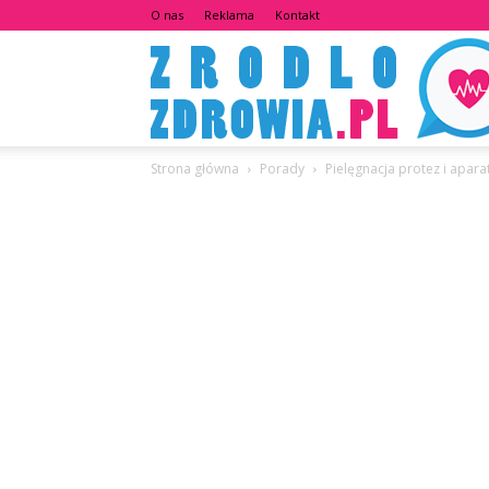
O nas
Reklama
Kontakt
Strona główna
Porady
Pielęgnacja protez i apar