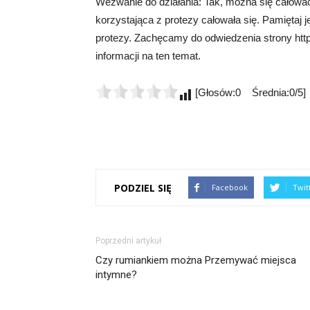
Wezwanie do działania: Tak, można się całowa
korzystająca z protezy całowała się. Pamiętaj j
protezy. Zachęcamy do odwiedzenia strony http
informacji na ten temat.
[Głosów:0 Średnia:0/5]
PODZIEL SIĘ
Facebook
Twit
Poprzedni artykuł
Czy rumiankiem można Przemywać miejsca
intymne?