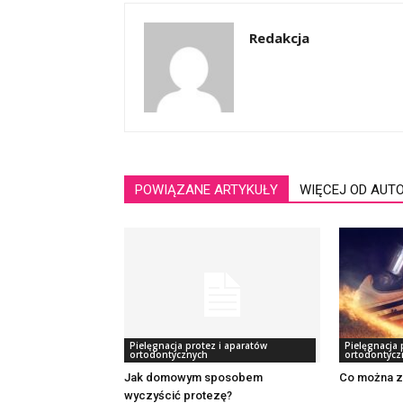
Redakcja
POWIĄZANE ARTYKUŁY
WIĘCEJ OD AUT
Pielęgnacja protez i aparatów
Pielęgnacja 
ortodontycznych
ortodontycz
Jak domowym sposobem
Co można z
wyczyścić protezę?