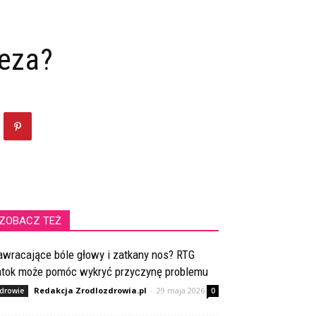
teza?
ZOBACZ TEŻ
awracające bóle głowy i zatkany nos? RTG
atok może pomóc wykryć przyczynę problemu
Redakcja Zrodlozdrowia.pl
-
29 maja 2026
drowie
0