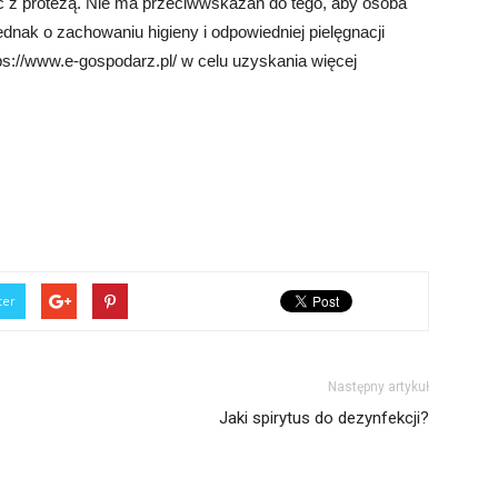
ć z protezą. Nie ma przeciwwskazań do tego, aby osoba
ednak o zachowaniu higieny i odpowiedniej pielęgnacji
s://www.e-gospodarz.pl/ w celu uzyskania więcej
ter
Następny artykuł
Jaki spirytus do dezynfekcji?