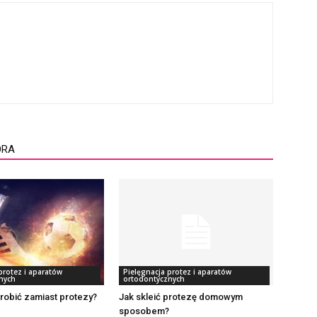
ORA
protez i aparatów
Pielęgnacja protez i aparatów
nych
ortodontycznych
robić zamiast protezy?
Jak skleić protezę domowym
sposobem?