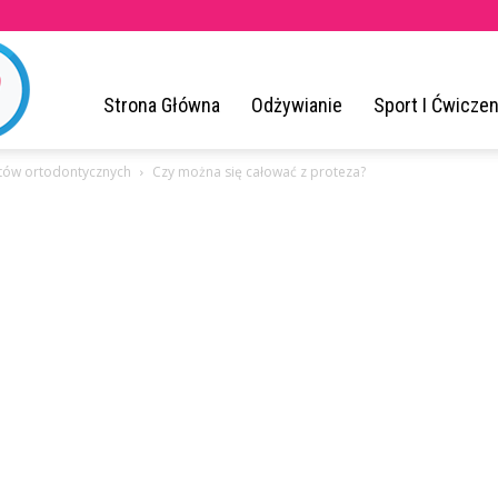
ZrodloZdrowia.pl
Strona Główna
Odżywianie
Sport I Ćwiczen
atów ortodontycznych
Czy można się całować z proteza?