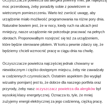
Oczyszczacze powietrza dla alergika powinny mieć jak najlepszą
moc przerobową, żeby poradziły sobie z powietrzem w
wietrzonym pomieszczeniu. Warto też zwrócić uwagę, aby
urządzenie miało możliwość programowania na różne pory dnia.
Naturalne bowiem jest, że w nocy, kiedy ruch na ulicach jest
mniejszy, nasze urządzenie nie potrzebuje pracować na pełnych
obrotach. Proponowałbym rozejrzeć się też za urządzeniem,
które będzie sterowane pilotem. W końcu pewnie zdarzy się, że
będziemy chcieli wzmocnić pracę w ciągu dnia na chwilę.
Oczyszczacze powietrza najczęściej jednak chowamy w
niewidocznym i ciężko dostępnym miejscu, żeby nie zawadzały
w codziennych czynnościach. Ostatnim aspektem (bo wygląd
wizualny pomijam) jest to, że dobrze dla naszego portfela oraz
przyrody, żeby nasz
oczyszczacz powietrza dla alergików
był
wysokiej klasy energetycznej. Oznacza to, tyle, że mniej
zużyjemy energii elektrycznej za jego codzienną, ciężką pracę.