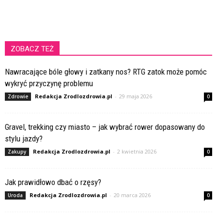
ZOBACZ TEŻ
Nawracające bóle głowy i zatkany nos? RTG zatok może pomóc
wykryć przyczynę problemu
Redakcja Zrodlozdrowia.pl
-
29 maja 2026
Zdrowie
0
Gravel, trekking czy miasto – jak wybrać rower dopasowany do
stylu jazdy?
Redakcja Zrodlozdrowia.pl
-
2 kwietnia 2026
Zakupy
0
Jak prawidłowo dbać o rzęsy?
Redakcja Zrodlozdrowia.pl
-
20 marca 2026
Uroda
0