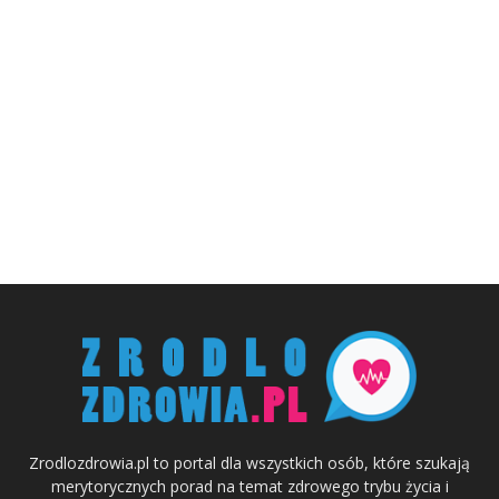
Zrodlozdrowia.pl to portal dla wszystkich osób, które szukają
merytorycznych porad na temat zdrowego trybu życia i