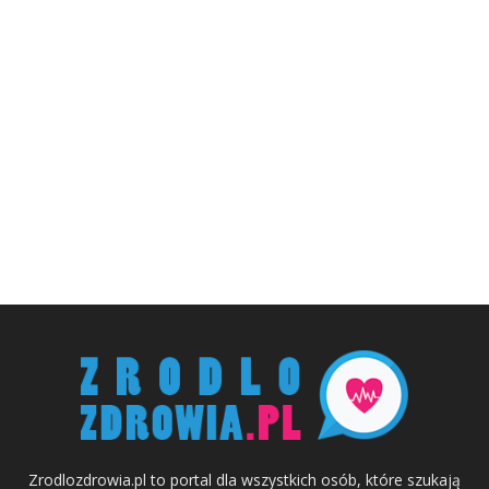
Zrodlozdrowia.pl to portal dla wszystkich osób, które szukają