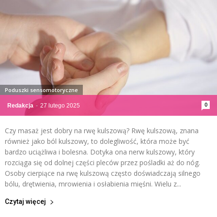
Poduszki sensomotoryczne
0
Redakcja
-
27 lutego 2025
Czy masaż jest dobry na rwę kulszową? Rwę kulszową, znana
również jako ból kulszowy, to dolegliwość, która może być
bardzo uciążliwa i bolesna. Dotyka ona nerw kulszowy, który
rozciąga się od dolnej części pleców przez pośladki aż do nóg.
Osoby cierpiące na rwę kulszową często doświadczają silnego
bólu, drętwienia, mrowienia i osłabienia mięśni. Wielu z...
Czytaj więcej