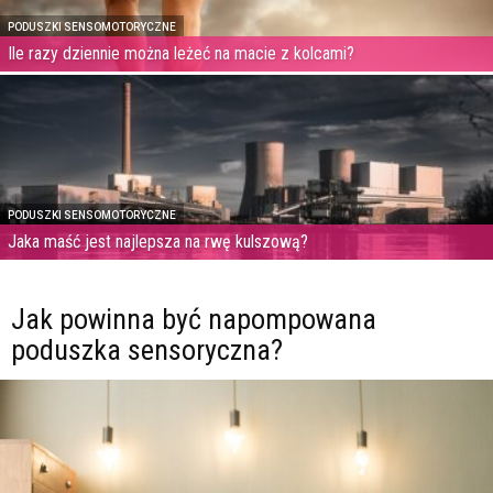
PODUSZKI SENSOMOTORYCZNE
Ile razy dziennie można leżeć na macie z kolcami?
PODUSZKI SENSOMOTORYCZNE
Jaka maść jest najlepsza na rwę kulszową?
Jak powinna być napompowana
poduszka sensoryczna?