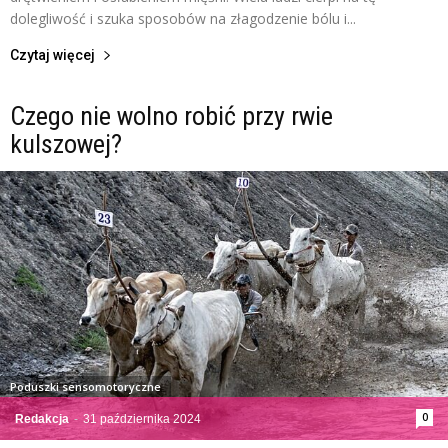
dolegliwość i szuka sposobów na złagodzenie bólu i...
Czytaj więcej
Czego nie wolno robić przy rwie
kulszowej?
Poduszki sensomotoryczne
0
Redakcja
-
31 października 2024