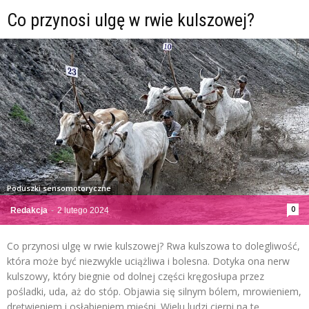
Co przynosi ulgę w rwie kulszowej?
Poduszki sensomotoryczne
0
Redakcja
-
2 lutego 2024
Co przynosi ulgę w rwie kulszowej? Rwa kulszowa to dolegliwość,
która może być niezwykle uciążliwa i bolesna. Dotyka ona nerw
kulszowy, który biegnie od dolnej części kręgosłupa przez
pośladki, uda, aż do stóp. Objawia się silnym bólem, mrowieniem,
drętwieniem i osłabieniem mięśni. Wielu ludzi cierpi na tę