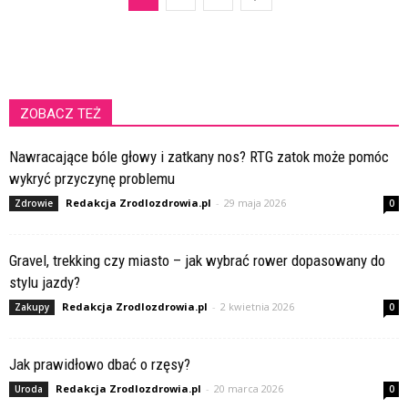
ZOBACZ TEŻ
Nawracające bóle głowy i zatkany nos? RTG zatok może pomóc
wykryć przyczynę problemu
Redakcja Zrodlozdrowia.pl
-
29 maja 2026
Zdrowie
0
Gravel, trekking czy miasto – jak wybrać rower dopasowany do
stylu jazdy?
Redakcja Zrodlozdrowia.pl
-
2 kwietnia 2026
Zakupy
0
Jak prawidłowo dbać o rzęsy?
Redakcja Zrodlozdrowia.pl
-
20 marca 2026
Uroda
0