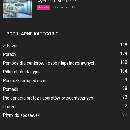
Czym jest fluoroskopia?
29 marca 2017
Porady
POPULARNE KATEGORIE
198
Zdrowie
179
Porady
108
Pomoce dla seniorów i osób niepełnosprawnych
104
Piłki rehabilitacyjne
99
Poduszki ortopedyczne
98
Pomadki
93
Pielęgnacja protez i aparatów ortodontycznych
92
Uroda
91
Płyny do soczewek