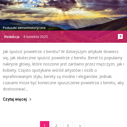
Poduszki sensomotoryczne
0
Redakcja
-
6 kwietnia 2025
Jak spuścić powietrze z beretu? W dzisiejszym artykule dowiesz
się, jak skutecznie spuścić powietrze z beretu. Beret to popularny
nakrycie głowy, które noszone jest zarówno przez mężczyzn, jak i
kobiety. Często spotykane wśród artystów i osób o
wyrafinowanym stylu, berety są modne i eleganckie. Jednak
czasami może być konieczne spuszczenie powietrza z beretu, aby
dostosować...
Czytaj więcej
1
2
3