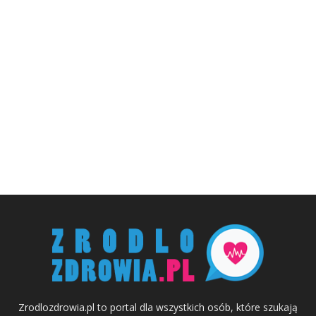
Zrodlozdrowia.pl to portal dla wszystkich osób, które szukają