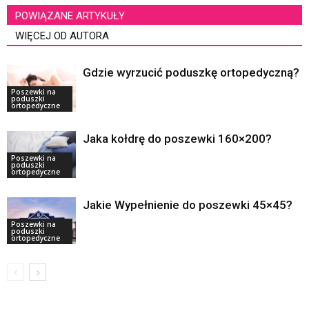
POWIĄZANE ARTYKUŁY
WIĘCEJ OD AUTORA
Gdzie wyrzucić poduszkę ortopedyczną?
Poszewki na
poduszki
ortopedyczne
Jaka kołdrę do poszewki 160×200?
Poszewki na
poduszki
ortopedyczne
Jakie Wypełnienie do poszewki 45×45?
Poszewki na
poduszki
ortopedyczne