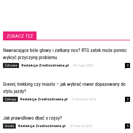
ZOBACZ TEŻ
Nawracające bóle głowy i zatkany nos? RTG zatok może pomóc
wykryć przyczynę problemu
Redakcja Zrodlozdrowia.pl
-
29 maja 2026
Zdrowie
0
Gravel, trekking czy miasto – jak wybrać rower dopasowany do
stylu jazdy?
Redakcja Zrodlozdrowia.pl
-
2 kwietnia 2026
Zakupy
0
Jak prawidłowo dbać o rzęsy?
Redakcja Zrodlozdrowia.pl
-
20 marca 2026
Uroda
0