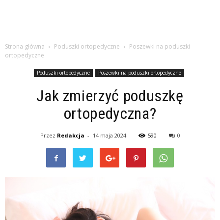
Strona główna
Poduszki ortopedyczne
Poszewki na poduszki
ortopedyczne
Poduszki ortopedyczne
Poszewki na poduszki ortopedyczne
Jak zmierzyć poduszkę
ortopedyczna?
Przez
Redakcja
-
14 maja 2024
590
0