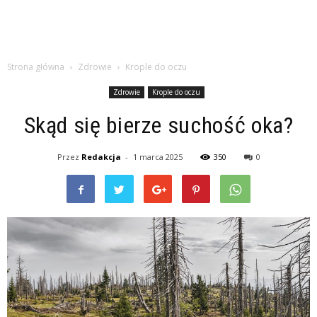
Strona główna
Zdrowie
Krople do oczu
Zdrowie
Krople do oczu
Skąd się bierze suchość oka?
Przez
Redakcja
-
1 marca 2025
350
0