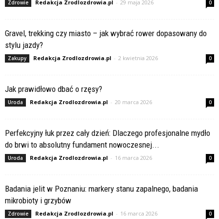
Redakcja Zrodlozdrowia.pl
-
29 maja 2026
Zdrowie
0
Gravel, trekking czy miasto – jak wybrać rower dopasowany do
stylu jazdy?
Redakcja Zrodlozdrowia.pl
-
2 kwietnia 2026
Zakupy
0
Jak prawidłowo dbać o rzęsy?
Redakcja Zrodlozdrowia.pl
-
20 marca 2026
Uroda
0
Perfekcyjny łuk przez cały dzień: Dlaczego profesjonalne mydło
do brwi to absolutny fundament nowoczesnej...
Redakcja Zrodlozdrowia.pl
-
16 marca 2026
Uroda
0
Badania jelit w Poznaniu: markery stanu zapalnego, badania
mikrobioty i grzybów
Redakcja Zrodlozdrowia.pl
-
16 marca 2026
Zdrowie
0