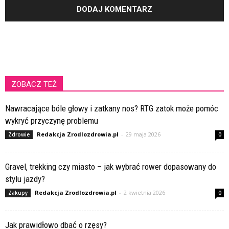
ZOBACZ TEŻ
Nawracające bóle głowy i zatkany nos? RTG zatok może pomóc
wykryć przyczynę problemu
Redakcja Zrodlozdrowia.pl
-
29 maja 2026
Zdrowie
0
Gravel, trekking czy miasto – jak wybrać rower dopasowany do
stylu jazdy?
Redakcja Zrodlozdrowia.pl
-
2 kwietnia 2026
Zakupy
0
Jak prawidłowo dbać o rzęsy?