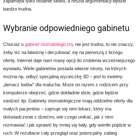
zapamięta tylko ostatnie słowo, a reszta argumentacji będzie
bardzo trudna.
Wybranie odpowiedniego gabinetu
Chociaż o
gabinet stomatologiczny
nie jest trudno, to nie znaczy,
żeby iść na łatwiznę i decydować się na pierwszą z brzegu
ofertę. Internet daje nam masę opcji do zrobienia wcześniejszego
wywiadu. Wiele gabinetów posiada własne strony, na których
można np. odbyć specjalną wycieczkę 3D – jest to świetny
„łamacz lodów” dla malucha. Może on razem z rodzicem przy
komputerze obejrzeć, gdzie dokładnie idzie, gdzie będzie
siedzieć itp. Gabinety stomatologiczne mają oddzielne oferty dla
małych pacjentów – zajmuje się nimi lekarz, który ma
doświadczenie z dziećmi, wie czego unikać, jak z nimi
rozmawiać i jak sprawić by mniej się bały, gdy wiertło pójdzie w
ruch. W rezultacie cały przegląd oraz potencjalny zabieg