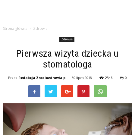
Strona główna
Zdrowie
Zdrowie
Pierwsza wizyta dziecka u
stomatologa
Przez
Redakcja Zrodlozdrowia.pl
-
30 lipca 2018
2346
0