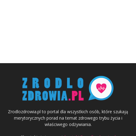
Zrodlozdrowia.pl to portal dla wszystkich osób, które szukają
merytorycznych porad na temat zdrowego trybu życia i
właściwego odżywiania.