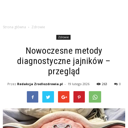
Strona główna
Zdrowie
Zdrowie
Nowoczesne metody
diagnostyczne jajników –
przegląd
Przez
Redakcja Zrodlozdrowia.pl
-
19 lutego 2026
263
0