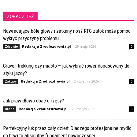
ZOBACZ TEŻ
Nawracające bóle głowy i zatkany nos? RTG zatok może pomóc
wykryć przyczynę problemu
Redakcja Zrodlozdrowia.pl
-
29 maja 2026
Zdrowie
0
Gravel, trekking czy miasto – jak wybrać rower dopasowany do
stylu jazdy?
Redakcja Zrodlozdrowia.pl
-
2 kwietnia 2026
Zakupy
0
Jak prawidłowo dbać o rzęsy?
Redakcja Zrodlozdrowia.pl
-
20 marca 2026
Uroda
0
Perfekcyjny łuk przez cały dzień: Dlaczego profesjonalne mydło
do brwi to absolutny fundament nowoczesnej...