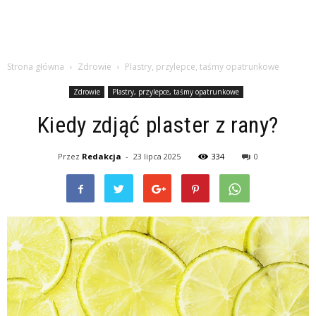
Strona główna
Zdrowie
Plastry, przylepce, taśmy opatrunkowe
Zdrowie
Plastry, przylepce, taśmy opatrunkowe
Kiedy zdjąć plaster z rany?
Przez
Redakcja
-
23 lipca 2025
334
0