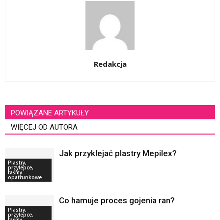
Redakcja
POWIĄZANE ARTYKUŁY
WIĘCEJ OD AUTORA
Jak przyklejać plastry Mepilex?
Plastry,
przylepce,
taśmy
opatrunkowe
Co hamuje proces gojenia ran?
Plastry,
przylepce,
taśmy