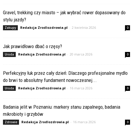
Gravel, trekking czy miasto – jak wybrać rower dopasowany do
stylu jazdy?
Redakcja Zrodlozdrowia.pl
-
2 kwietnia 2026
Zakupy
0
Jak prawidłowo dbać o rzęsy?
Redakcja Zrodlozdrowia.pl
-
20 marca 2026
Uroda
0
Perfekcyjny łuk przez cały dzień: Dlaczego profesjonalne mydło
do brwi to absolutny fundament nowoczesnej...
Redakcja Zrodlozdrowia.pl
-
16 marca 2026
Uroda
0
Badania jelit w Poznaniu: markery stanu zapalnego, badania
mikrobioty i grzybów
Redakcja Zrodlozdrowia.pl
-
16 marca 2026
Zdrowie
0