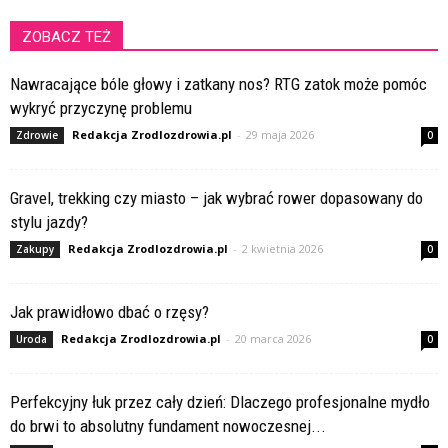
ZOBACZ TEŻ
Nawracające bóle głowy i zatkany nos? RTG zatok może pomóc
wykryć przyczynę problemu
Redakcja Zrodlozdrowia.pl
-
29 maja 2026
Zdrowie
0
Gravel, trekking czy miasto – jak wybrać rower dopasowany do
stylu jazdy?
Redakcja Zrodlozdrowia.pl
-
2 kwietnia 2026
Zakupy
0
Jak prawidłowo dbać o rzęsy?
Redakcja Zrodlozdrowia.pl
-
20 marca 2026
Uroda
0
Perfekcyjny łuk przez cały dzień: Dlaczego profesjonalne mydło
do brwi to absolutny fundament nowoczesnej...