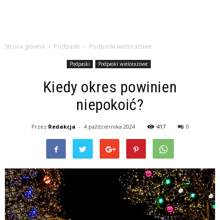
Strona główna
Podpaski
Podpaski wielorazowe
Podpaski
Podpaski wielorazowe
Kiedy okres powinien
niepokoić?
Przez
Redakcja
-
4 października 2024
417
0