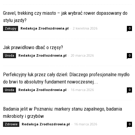
Gravel, trekking czy miasto – jak wybrać rower dopasowany do
stylu jazdy?
Redakcja Zrodlozdrowia.pl
-
2 kwietnia 2026
Zakupy
0
Jak prawidłowo dbać o rzęsy?
Redakcja Zrodlozdrowia.pl
-
20 marca 2026
Uroda
0
Perfekcyjny łuk przez cały dzień: Dlaczego profesjonalne mydło
do brwi to absolutny fundament nowoczesnej...
Redakcja Zrodlozdrowia.pl
-
16 marca 2026
Uroda
0
Badania jelit w Poznaniu: markery stanu zapalnego, badania
mikrobioty i grzybów
Redakcja Zrodlozdrowia.pl
-
16 marca 2026
Zdrowie
0