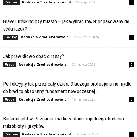
Redakcja Zrodlozdrowia.pl
-
29 maja 2026
Zdrowie
0
Gravel, trekking czy miasto – jak wybrać rower dopasowany do
stylu jazdy?
Redakcja Zrodlozdrowia.pl
-
2 kwietnia 2026
Zakupy
0
Jak prawidłowo dbać o rzęsy?
Redakcja Zrodlozdrowia.pl
-
20 marca 2026
Uroda
0
Perfekcyjny łuk przez cały dzień: Dlaczego profesjonalne mydło
do brwi to absolutny fundament nowoczesnej...
Redakcja Zrodlozdrowia.pl
-
16 marca 2026
Uroda
0
Badania jelit w Poznaniu: markery stanu zapalnego, badania
mikrobioty i grzybów
Redakcja Zrodlozdrowia.pl
-
16 marca 2026
Zdrowie
0