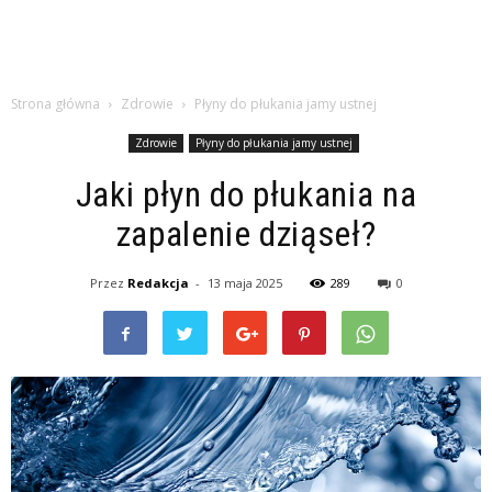
Strona główna
Zdrowie
Płyny do płukania jamy ustnej
Zdrowie
Płyny do płukania jamy ustnej
Jaki płyn do płukania na
zapalenie dziąseł?
Przez
Redakcja
-
13 maja 2025
289
0