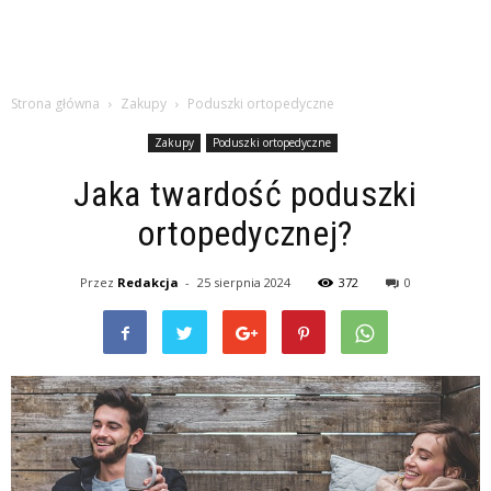
Strona główna
Zakupy
Poduszki ortopedyczne
Zakupy
Poduszki ortopedyczne
Jaka twardość poduszki
ortopedycznej?
Przez
Redakcja
-
25 sierpnia 2024
372
0