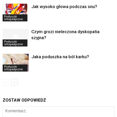
Jak wysoko głowa podczas snu?
Poduszki
ortopedyczne
Czym grozi nieleczona dyskopatia
szyjna?
Poduszki
ortopedyczne
Jaka poduszka na ból karku?
Poduszki
ortopedyczne
ZOSTAW ODPOWIEDŹ