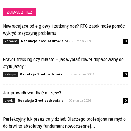
ZOBACZ TEŻ
Nawracające bóle głowy i zatkany nos? RTG zatok może pomóc
wykryć przyczynę problemu
Redakcja Zrodlozdrowia.pl
-
29 maja 2026
Zdrowie
0
Gravel, trekking czy miasto – jak wybrać rower dopasowany do
stylu jazdy?
Redakcja Zrodlozdrowia.pl
-
2 kwietnia 2026
Zakupy
0
Jak prawidłowo dbać o rzęsy?
Redakcja Zrodlozdrowia.pl
-
20 marca 2026
Uroda
0
Perfekcyjny łuk przez cały dzień: Dlaczego profesjonalne mydło
do brwi to absolutny fundament nowoczesnej...