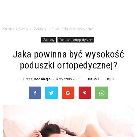
Strona główna
Zakupy
Poduszki ortopedyczne
Zakupy
Poduszki ortopedyczne
Jaka powinna być wysokość
poduszki ortopedycznej?
Przez
Redakcja
-
4 stycznia 2025
491
0