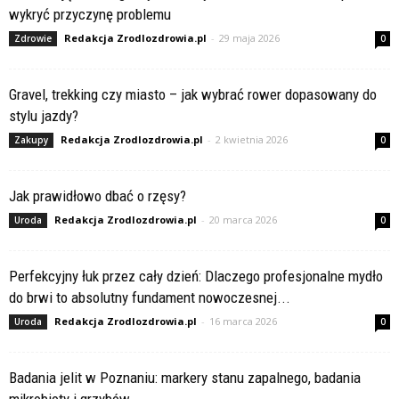
wykryć przyczynę problemu
Redakcja Zrodlozdrowia.pl
-
29 maja 2026
Zdrowie
0
Gravel, trekking czy miasto – jak wybrać rower dopasowany do
stylu jazdy?
Redakcja Zrodlozdrowia.pl
-
2 kwietnia 2026
Zakupy
0
Jak prawidłowo dbać o rzęsy?
Redakcja Zrodlozdrowia.pl
-
20 marca 2026
Uroda
0
Perfekcyjny łuk przez cały dzień: Dlaczego profesjonalne mydło
do brwi to absolutny fundament nowoczesnej...
Redakcja Zrodlozdrowia.pl
-
16 marca 2026
Uroda
0
Badania jelit w Poznaniu: markery stanu zapalnego, badania
mikrobioty i grzybów