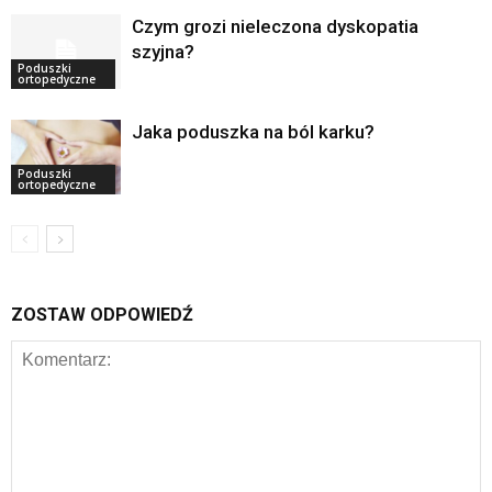
Czym grozi nieleczona dyskopatia
szyjna?
Poduszki
ortopedyczne
Jaka poduszka na ból karku?
Poduszki
ortopedyczne
ZOSTAW ODPOWIEDŹ