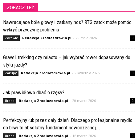
ZOBACZ TEŻ
Nawracające bóle głowy i zatkany nos? RTG zatok może pomóc
wykryć przyczynę problemu
Redakcja Zrodlozdrowia.pl
-
29 maja 2026
Zdrowie
0
Gravel, trekking czy miasto – jak wybrać rower dopasowany do
stylu jazdy?
Redakcja Zrodlozdrowia.pl
-
2 kwietnia 2026
Zakupy
0
Jak prawidłowo dbać o rzęsy?
Redakcja Zrodlozdrowia.pl
-
20 marca 2026
Uroda
0
Perfekcyjny łuk przez cały dzień: Dlaczego profesjonalne mydło
do brwi to absolutny fundament nowoczesnej...
Redakcja Zrodlozdrowia.pl
-
16 marca 2026
Uroda
0