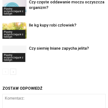
Czy częste oddawanie moczu oczyszcza
organizm?
Plastry
oczyszczające z
toksyn
Ile kg kupy robi człowiek?
Plastry
oczyszczające z
toksyn
Czy siemię lniane zapycha jelita?
Plastry
oczyszczające z
toksyn
ZOSTAW ODPOWIEDŹ