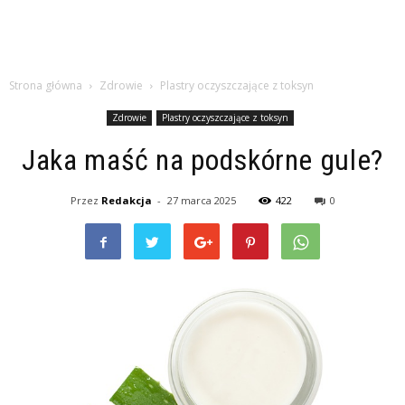
Strona główna
Zdrowie
Plastry oczyszczające z toksyn
Zdrowie
Plastry oczyszczające z toksyn
Jaka maść na podskórne gule?
Przez
Redakcja
-
27 marca 2025
422
0