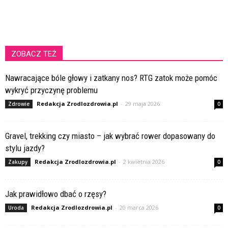
ZOBACZ TEŻ
Nawracające bóle głowy i zatkany nos? RTG zatok może pomóc
wykryć przyczynę problemu
Redakcja Zrodlozdrowia.pl
-
29 maja 2026
Zdrowie
0
Gravel, trekking czy miasto – jak wybrać rower dopasowany do
stylu jazdy?
Redakcja Zrodlozdrowia.pl
-
2 kwietnia 2026
Zakupy
0
Jak prawidłowo dbać o rzęsy?
Redakcja Zrodlozdrowia.pl
-
20 marca 2026
Uroda
0