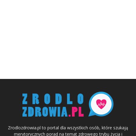
Zrodlozdrowia.pl to portal dla wszystkich osób, które szukają
merytorycznych porad na temat zdrowego trybu życia i