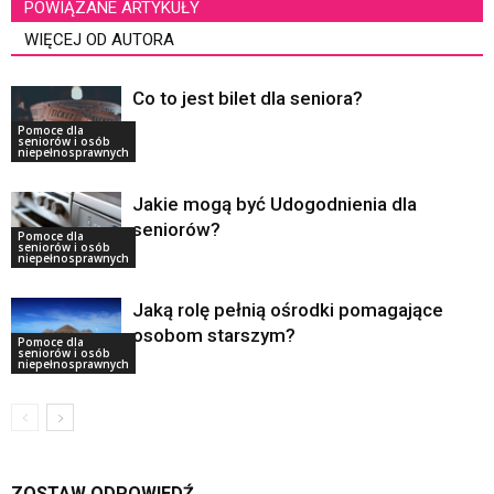
POWIĄZANE ARTYKUŁY
WIĘCEJ OD AUTORA
Co to jest bilet dla seniora?
Pomoce dla
seniorów i osób
niepełnosprawnych
Jakie mogą być Udogodnienia dla
seniorów?
Pomoce dla
seniorów i osób
niepełnosprawnych
Jaką rolę pełnią ośrodki pomagające
osobom starszym?
Pomoce dla
seniorów i osób
niepełnosprawnych
ZOSTAW ODPOWIEDŹ