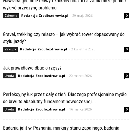
Nawracające bóle głowy i zatkany nos? RTG zatok może pomóc
wykryć przyczynę problemu
Redakcja Zrodlozdrowia.pl
-
29 maja 2026
Zdrowie
0
Gravel, trekking czy miasto – jak wybrać rower dopasowany do
stylu jazdy?
Redakcja Zrodlozdrowia.pl
-
2 kwietnia 2026
Zakupy
0
Jak prawidłowo dbać o rzęsy?
Redakcja Zrodlozdrowia.pl
-
20 marca 2026
Uroda
0
Perfekcyjny łuk przez cały dzień: Dlaczego profesjonalne mydło
do brwi to absolutny fundament nowoczesnej...
Redakcja Zrodlozdrowia.pl
-
16 marca 2026
Uroda
0
Badania jelit w Poznaniu: markery stanu zapalnego, badania