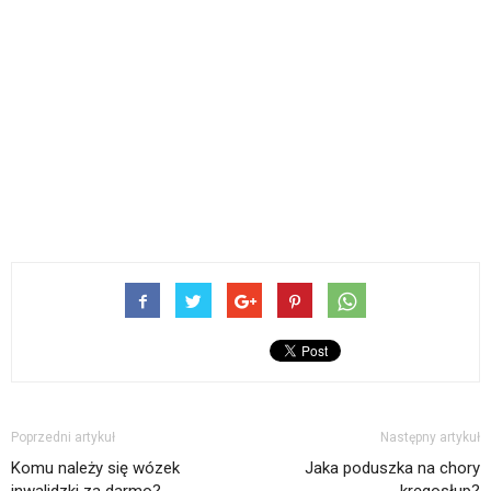
Poprzedni artykuł
Następny artykuł
Komu należy się wózek
Jaka poduszka na chory
inwalidzki za darmo?
kręgosłup?