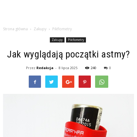
Strona główna
Zakupy
Pikflometry
Zakupy
Pikflometry
Jak wyglądają początki astmy?
Przez
Redakcja
-
8 lipca 2025
240
0