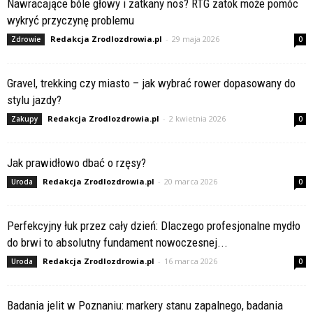
Nawracające bóle głowy i zatkany nos? RTG zatok może pomóc
wykryć przyczynę problemu
Redakcja Zrodlozdrowia.pl
-
29 maja 2026
Zdrowie
0
Gravel, trekking czy miasto – jak wybrać rower dopasowany do
stylu jazdy?
Redakcja Zrodlozdrowia.pl
-
2 kwietnia 2026
Zakupy
0
Jak prawidłowo dbać o rzęsy?
Redakcja Zrodlozdrowia.pl
-
20 marca 2026
Uroda
0
Perfekcyjny łuk przez cały dzień: Dlaczego profesjonalne mydło
do brwi to absolutny fundament nowoczesnej...
Redakcja Zrodlozdrowia.pl
-
16 marca 2026
Uroda
0
Badania jelit w Poznaniu: markery stanu zapalnego, badania