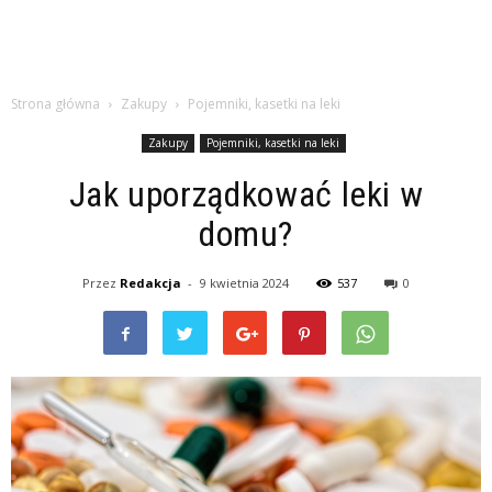
Strona główna
Zakupy
Pojemniki, kasetki na leki
Zakupy
Pojemniki, kasetki na leki
Jak uporządkować leki w
domu?
Przez
Redakcja
-
9 kwietnia 2024
537
0