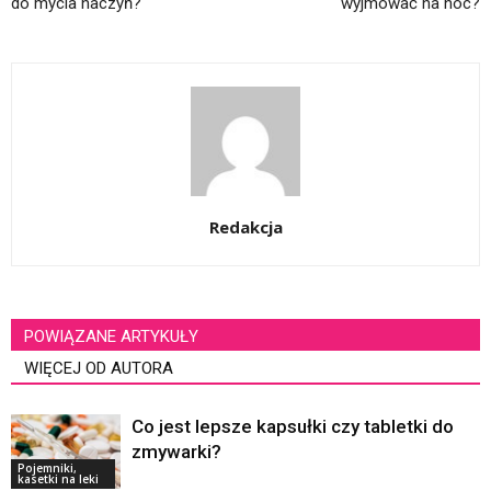
do mycia naczyń?
wyjmować na noc?
Redakcja
POWIĄZANE ARTYKUŁY
WIĘCEJ OD AUTORA
Co jest lepsze kapsułki czy tabletki do
zmywarki?
Pojemniki,
kasetki na leki