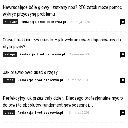
Nawracające bóle głowy i zatkany nos? RTG zatok może pomóc
wykryć przyczynę problemu
Redakcja Zrodlozdrowia.pl
-
29 maja 2026
Zdrowie
0
Gravel, trekking czy miasto – jak wybrać rower dopasowany do
stylu jazdy?
Redakcja Zrodlozdrowia.pl
-
2 kwietnia 2026
Zakupy
0
Jak prawidłowo dbać o rzęsy?
Redakcja Zrodlozdrowia.pl
-
20 marca 2026
Uroda
0
Perfekcyjny łuk przez cały dzień: Dlaczego profesjonalne mydło
do brwi to absolutny fundament nowoczesnej...
Redakcja Zrodlozdrowia.pl
-
16 marca 2026
Uroda
0