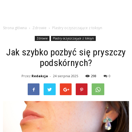
Strona główna
Zdrowie
Plastry oczyszczające z toksyn
Zdrowie
Plastry oczyszczające z toksyn
Jak szybko pozbyć się pryszczy
podskórnych?
Przez
Redakcja
-
24 sierpnia 2025
298
0