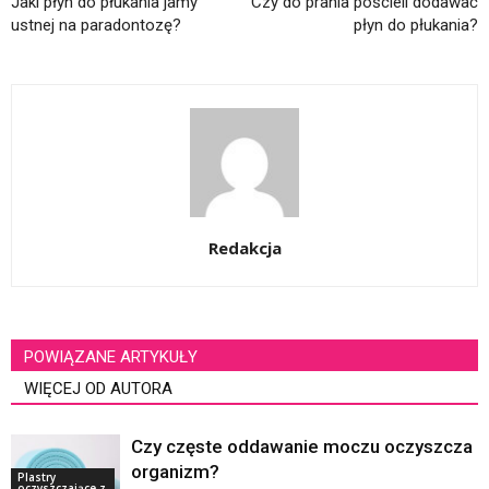
Jaki płyn do płukania jamy
Czy do prania pościeli dodawać
ustnej na paradontozę?
płyn do płukania?
Redakcja
POWIĄZANE ARTYKUŁY
WIĘCEJ OD AUTORA
Czy częste oddawanie moczu oczyszcza
organizm?
Plastry
oczyszczające z