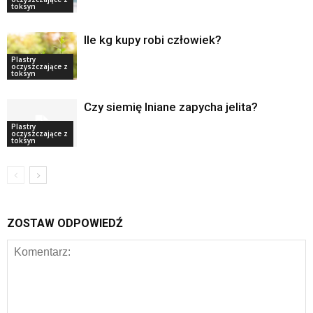
toksyn
Ile kg kupy robi człowiek?
Plastry
oczyszczające z
toksyn
Czy siemię lniane zapycha jelita?
Plastry
oczyszczające z
toksyn
ZOSTAW ODPOWIEDŹ