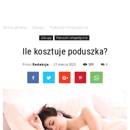
Strona główna
Zakupy
Poduszki ortopedyczne
Zakupy
Poduszki ortopedyczne
Ile kosztuje poduszka?
Przez
Redakcja
-
21 marca 2025
309
0