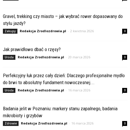
Gravel, trekking czy miasto – jak wybrać rower dopasowany do
stylu jazdy?
Redakcja Zrodlozdrowia.pl
-
2 kwietnia 2026
Zakupy
0
Jak prawidłowo dbać o rzęsy?
Redakcja Zrodlozdrowia.pl
-
20 marca 2026
Uroda
0
Perfekcyjny łuk przez cały dzień: Dlaczego profesjonalne mydło
do brwi to absolutny fundament nowoczesnej...
Redakcja Zrodlozdrowia.pl
-
16 marca 2026
Uroda
0
Badania jelit w Poznaniu: markery stanu zapalnego, badania
mikrobioty i grzybów
Redakcja Zrodlozdrowia.pl
-
16 marca 2026
Zdrowie
0