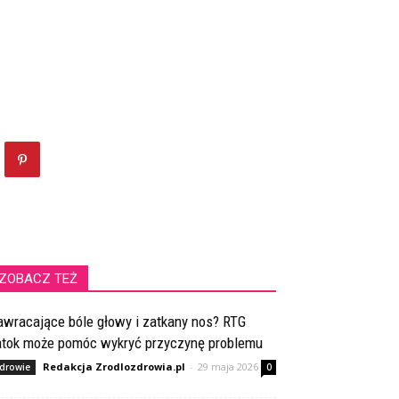
ZOBACZ TEŻ
awracające bóle głowy i zatkany nos? RTG
atok może pomóc wykryć przyczynę problemu
Redakcja Zrodlozdrowia.pl
-
29 maja 2026
drowie
0