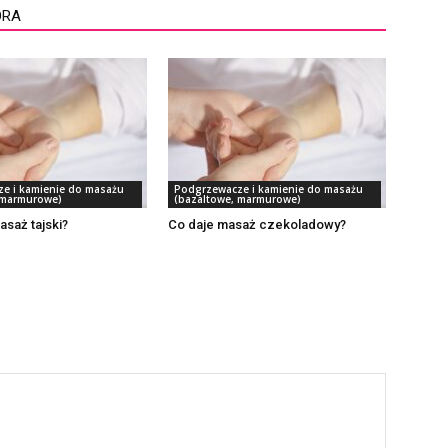
ORA
e i kamienie do masażu
Podgrzewacze i kamienie do masażu
 marmurowe)
(bazaltowe, marmurowe)
asaż tajski?
Co daje masaż czekoladowy?