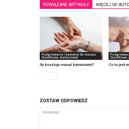
POWIĄZANE ARTYKUŁY
WIĘCEJ OD AUT
Podgrzewacze i kamienie do masażu
Podgrzewacz
(bazaltowe, marmurowe)
(bazaltowe,
Ile kosztuje masaż kamieniami?
Co to jest m
ZOSTAW ODPOWIEDŹ