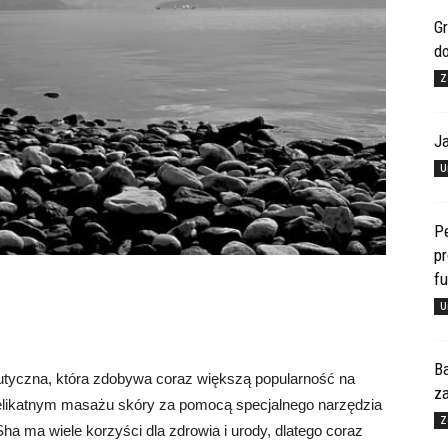
Gr
d
Z
J
U
Pe
pr
f
U
Ba
eutyczna, która zdobywa coraz większą popularność na
za
delikatnym masażu skóry za pomocą specjalnego narzędzia
Z
a ma wiele korzyści dla zdrowia i urody, dlatego coraz