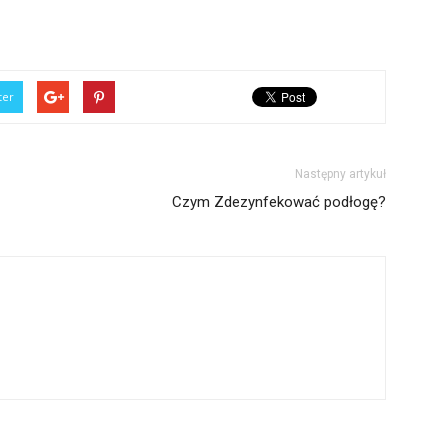
ter
Następny artykuł
Czym Zdezynfekować podłogę?