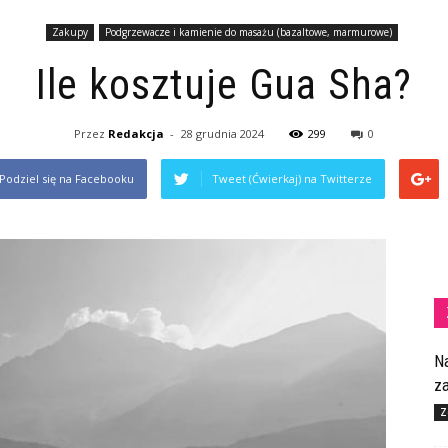
Zakupy
Podgrzewacze i kamienie do masażu (bazaltowe, marmurowe)
Ile kosztuje Gua Sha?
Przez
Redakcja
-
28 grudnia 2024
299
0
Podziel się na Facebooku
Tweet (Ćwierkaj) na Twitterze
N
z
Z