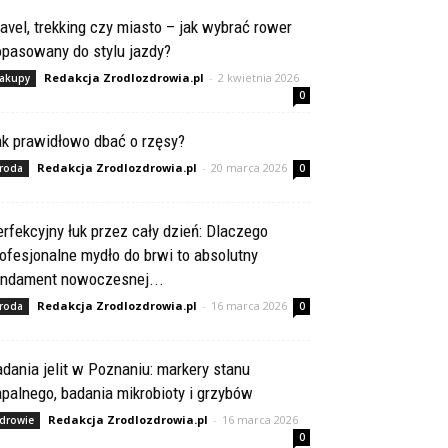
avel, trekking czy miasto – jak wybrać rower
opasowany do stylu jazdy?
Redakcja Zrodlozdrowia.pl
-
2 kwietnia 2026
akupy
0
ak prawidłowo dbać o rzęsy?
Redakcja Zrodlozdrowia.pl
-
20 marca 2026
roda
0
rfekcyjny łuk przez cały dzień: Dlaczego
ofesjonalne mydło do brwi to absolutny
undament nowoczesnej...
Redakcja Zrodlozdrowia.pl
-
16 marca 2026
roda
0
dania jelit w Poznaniu: markery stanu
palnego, badania mikrobioty i grzybów
Redakcja Zrodlozdrowia.pl
-
16 marca 2026
drowie
0