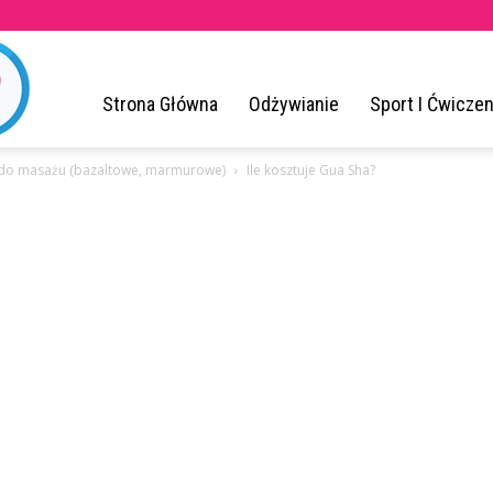
ZrodloZdrowia.pl
Strona Główna
Odżywianie
Sport I Ćwiczen
 do masażu (bazaltowe, marmurowe)
Ile kosztuje Gua Sha?