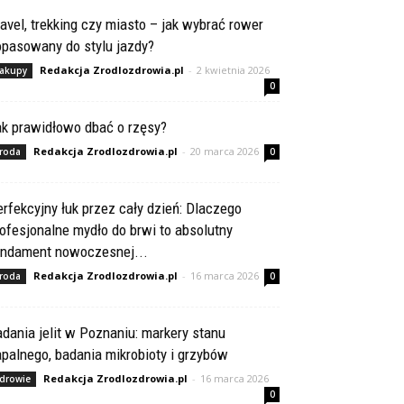
avel, trekking czy miasto – jak wybrać rower
opasowany do stylu jazdy?
Redakcja Zrodlozdrowia.pl
-
2 kwietnia 2026
akupy
0
ak prawidłowo dbać o rzęsy?
Redakcja Zrodlozdrowia.pl
-
20 marca 2026
roda
0
rfekcyjny łuk przez cały dzień: Dlaczego
ofesjonalne mydło do brwi to absolutny
undament nowoczesnej...
Redakcja Zrodlozdrowia.pl
-
16 marca 2026
roda
0
dania jelit w Poznaniu: markery stanu
palnego, badania mikrobioty i grzybów
Redakcja Zrodlozdrowia.pl
-
16 marca 2026
drowie
0