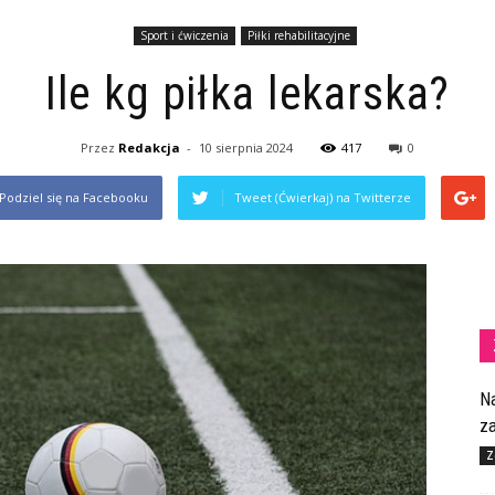
Sport i ćwiczenia
Piłki rehabilitacyjne
Ile kg piłka lekarska?
Przez
Redakcja
-
10 sierpnia 2024
417
0
Podziel się na Facebooku
Tweet (Ćwierkaj) na Twitterze
N
z
Z