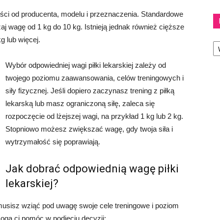
ności od producenta, modelu i przeznaczenia. Standardowe
aj wagę od 1 kg do 10 kg. Istnieją jednak również cięższe
g lub więcej.
Ka
Wybór odpowiedniej wagi piłki lekarskiej zależy od
twojego poziomu zaawansowania, celów treningowych i
siły fizycznej. Jeśli dopiero zaczynasz trening z piłką
lekarską lub masz ograniczoną siłę, zaleca się
rozpoczęcie od lżejszej wagi, na przykład 1 kg lub 2 kg.
Stopniowo możesz zwiększać wagę, gdy twoja siła i
wytrzymałość się poprawiają.
Jak dobrać odpowiednią wagę piłki
lekarskiej?
 musisz wziąć pod uwagę swoje cele treningowe i poziom
gą ci pomóc w podjęciu decyzji: