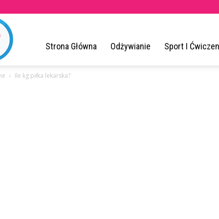
ZrodloZdrowia.pl
Strona Główna
Odżywianie
Sport I Ćwiczen
jne
Ile kg piłka lekarska?