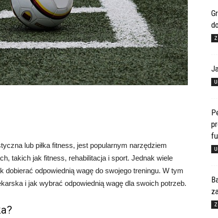
Gr
d
Z
J
U
Pe
pr
f
styczna lub piłka fitness, jest popularnym narzędziem
U
akich jak fitness, rehabilitacja i sport. Jednak wiele
 jak dobierać odpowiednią wagę do swojego treningu. W tym
Ba
lekarska i jak wybrać odpowiednią wagę dla swoich potrzeb.
za
Z
ka?