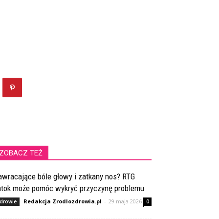
ZOBACZ TEŻ
awracające bóle głowy i zatkany nos? RTG
atok może pomóc wykryć przyczynę problemu
Redakcja Zrodlozdrowia.pl
-
29 maja 2026
drowie
0