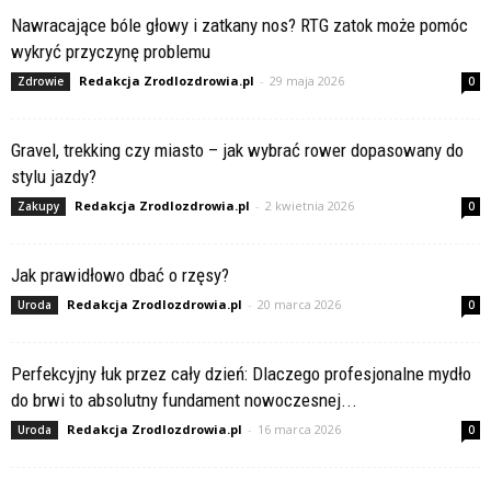
Nawracające bóle głowy i zatkany nos? RTG zatok może pomóc
wykryć przyczynę problemu
Redakcja Zrodlozdrowia.pl
-
29 maja 2026
Zdrowie
0
Gravel, trekking czy miasto – jak wybrać rower dopasowany do
stylu jazdy?
Redakcja Zrodlozdrowia.pl
-
2 kwietnia 2026
Zakupy
0
Jak prawidłowo dbać o rzęsy?
Redakcja Zrodlozdrowia.pl
-
20 marca 2026
Uroda
0
Perfekcyjny łuk przez cały dzień: Dlaczego profesjonalne mydło
do brwi to absolutny fundament nowoczesnej...
Redakcja Zrodlozdrowia.pl
-
16 marca 2026
Uroda
0