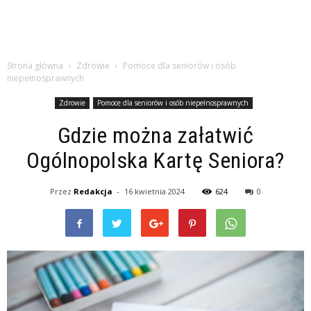
Strona główna
Zdrowie
Pomoce dla seniorów i osób
niepełnosprawnych
Zdrowie
Pomoce dla seniorów i osób niepełnosprawnych
Gdzie można załatwić
Ogólnopolska Kartę Seniora?
Przez
Redakcja
-
16 kwietnia 2024
624
0