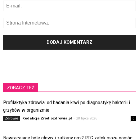
ZOBACZ TEŻ
Profilaktyka zdrowia: od badania krwi po diagnostykę bakterii i
grzybów w organizmie
Redakcja Zrodlozdrowia.pl
-
28 lipca 2026
Zdrowie
0
Nawracające bóle głowy i zatkany nos? RTG zatok może pomóc