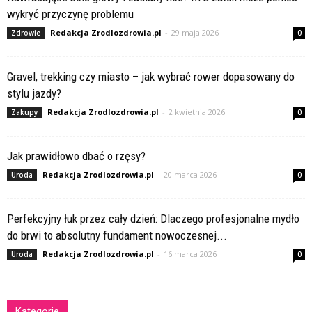
wykryć przyczynę problemu
Redakcja Zrodlozdrowia.pl
-
29 maja 2026
Zdrowie
0
Gravel, trekking czy miasto – jak wybrać rower dopasowany do
stylu jazdy?
Redakcja Zrodlozdrowia.pl
-
2 kwietnia 2026
Zakupy
0
Jak prawidłowo dbać o rzęsy?
Redakcja Zrodlozdrowia.pl
-
20 marca 2026
Uroda
0
Perfekcyjny łuk przez cały dzień: Dlaczego profesjonalne mydło
do brwi to absolutny fundament nowoczesnej...
Redakcja Zrodlozdrowia.pl
-
16 marca 2026
Uroda
0
Kategorie