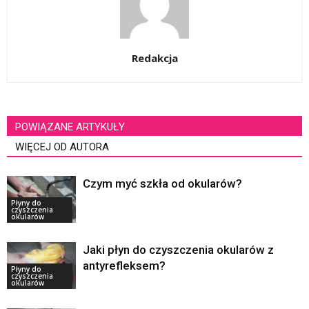
Redakcja
POWIĄZANE ARTYKUŁY
WIĘCEJ OD AUTORA
Czym myć szkła od okularów?
Płyny do
czyszczenia
okularów
Jaki płyn do czyszczenia okularów z
antyrefleksem?
Płyny do
czyszczenia
okularów