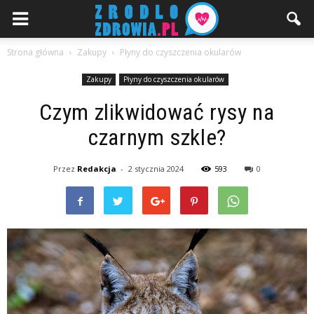
Strona główna
Zakupy
Płyny do czyszczenia okularów
Zakupy
Płyny do czyszczenia okularów
Czym zlikwidować rysy na
czarnym szkle?
Przez
Redakcja
-
2 stycznia 2024
593
0