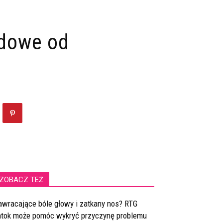
odowe od
?
ZOBACZ TEŻ
awracające bóle głowy i zatkany nos? RTG
atok może pomóc wykryć przyczynę problemu