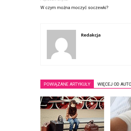
W czym można moczyć soczewki?
Redakcja
POWIĄZANE ARTYKUŁY
WIĘCEJ OD AUT