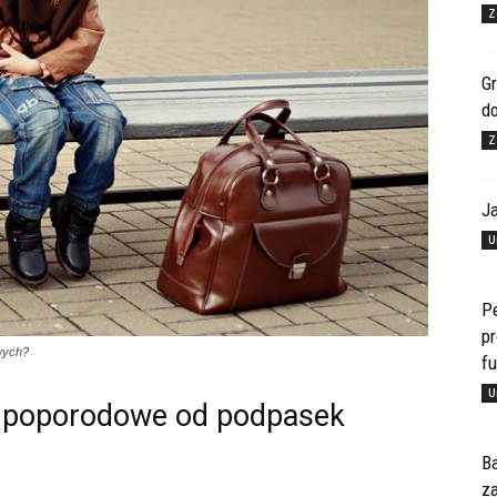
Z
Gr
d
Z
J
U
Pe
pr
wych?
f
U
y poporodowe od podpasek
Ba
za