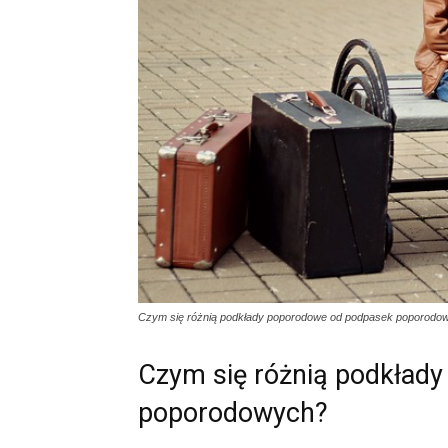
Czym się różnią podkłady poporodowe od podpasek poporodo
Czym się różnią podkład
poporodowych?