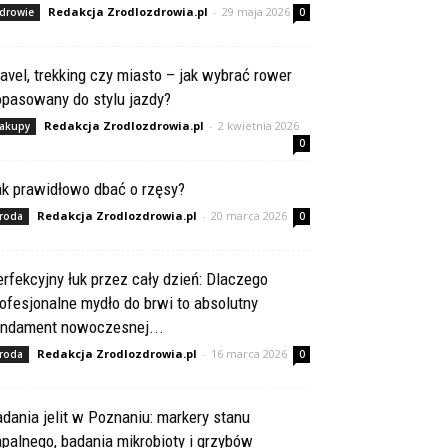
Redakcja Zrodlozdrowia.pl
-
29 maja 2026
drowie
0
avel, trekking czy miasto – jak wybrać rower
opasowany do stylu jazdy?
Redakcja Zrodlozdrowia.pl
-
2 kwietnia 2026
akupy
0
ak prawidłowo dbać o rzęsy?
Redakcja Zrodlozdrowia.pl
-
20 marca 2026
roda
0
rfekcyjny łuk przez cały dzień: Dlaczego
ofesjonalne mydło do brwi to absolutny
undament nowoczesnej...
Redakcja Zrodlozdrowia.pl
-
16 marca 2026
roda
0
dania jelit w Poznaniu: markery stanu
palnego, badania mikrobioty i grzybów