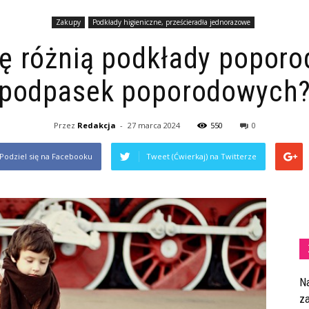
Zakupy
Podkłady higieniczne, prześcieradła jednorazowe
ę różnią podkłady popor
podpasek poporodowych
Przez
Redakcja
-
27 marca 2024
550
0
Podziel się na Facebooku
Tweet (Ćwierkaj) na Twitterze
N
z