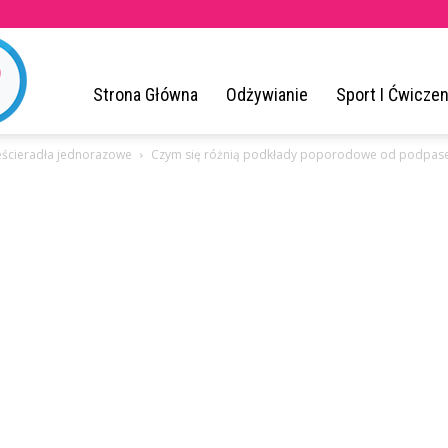
ZrodloZdrowia.pl
Strona Główna
Odżywianie
Sport I Ćwiczen
ześcieradła jednorazowe
Czym się różnią podkłady poporodowe od podpa