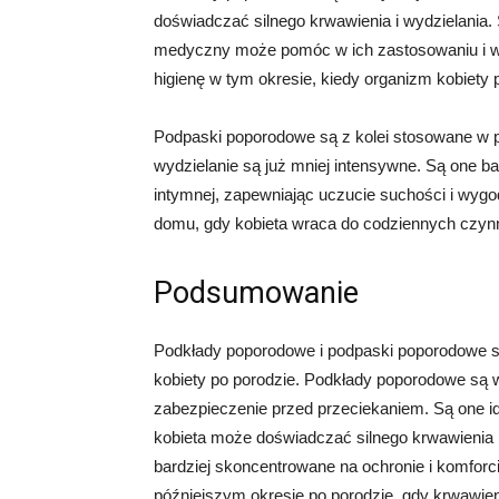
doświadczać silnego krwawienia i wydzielania. 
medyczny może pomóc w ich zastosowaniu i w
higienę w tym okresie, kiedy organizm kobiety
Podpaski poporodowe są z kolei stosowane w pó
wydzielanie są już mniej intensywne. Są one ba
intymnej, zapewniając uczucie suchości i wyg
domu, gdy kobieta wraca do codziennych czyn
Podsumowanie
Podkłady poporodowe i podpaski poporodowe s
kobiety po porodzie. Podkłady poporodowe są w
zabezpieczenie przed przeciekaniem. Są one i
kobieta może doświadczać silnego krwawienia i
bardziej skoncentrowane na ochronie i komforci
późniejszym okresie po porodzie, gdy krwawien