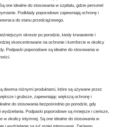
Są one idealne do stosowania w szpitalu, gdzie personel
ymianie. Podkłady poporodowe zapewniają ochronę i
 powraca do stanu przedciążowego.
źniejszym okresie po porodzie, kiedy krwawienie i
rdziej skoncentrowane na ochronie i komforcie w okolicy
ody. Podpaski poporodowe są idealne do stosowania w
ności.
ą dwoma różnymi produktami, które są używane przez
iększe i grubsze, zapewniając większą ochronę i
dealne do stosowania bezpośrednio po porodzie, gdy
 wydzielania. Podpaski poporodowe są mniejsze i cieńsze,
e w okolicy intymnej. Są one idealne do stosowania w
ie i wydzielanie są już mniej intensywne. Zarówno