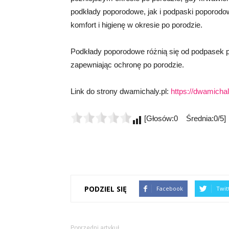
podkłady poporodowe, jak i podpaski poporodo
komfort i higienę w okresie po porodzie.
Podkłady poporodowe różnią się od podpasek p
zapewniając ochronę po porodzie.
Link do strony dwamichaly.pl:
https://dwamichal
[Głosów:0 Średnia:0/5]
PODZIEL SIĘ
Facebook
Twit
Poprzedni artykuł