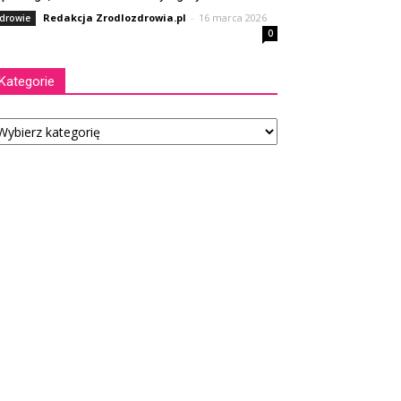
Redakcja Zrodlozdrowia.pl
-
16 marca 2026
drowie
0
Kategorie
tegorie