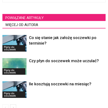
POWIĄZANE ARTYKUŁY
WIĘCEJ OD AUTORA
Co się stanie jak założę soczewki po
terminie?
Płyny do
soczewek
Czy płyn do soczewek może uczulać?
Płyny do
soczewek
Ile kosztują soczewki na miesiąc?
Płyny do
soczewek