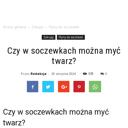
Strona główna
Zakupy
Płyny do soczewek
Zakupy
Płyny do soczewek
Czy w soczewkach można myć
twarz?
Przez
Redakcja
-
30 sierpnia 2024
570
0
Czy w soczewkach można myć
twarz?