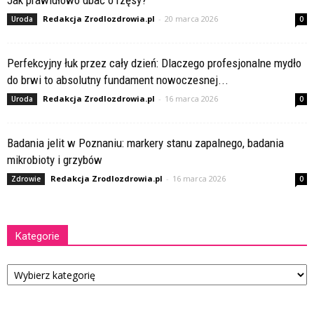
Jak prawidłowo dbać o rzęsy?
Redakcja Zrodlozdrowia.pl
-
20 marca 2026
Uroda
0
Perfekcyjny łuk przez cały dzień: Dlaczego profesjonalne mydło
do brwi to absolutny fundament nowoczesnej...
Redakcja Zrodlozdrowia.pl
-
16 marca 2026
Uroda
0
Badania jelit w Poznaniu: markery stanu zapalnego, badania
mikrobioty i grzybów
Redakcja Zrodlozdrowia.pl
-
16 marca 2026
Zdrowie
0
Kategorie
Kategorie