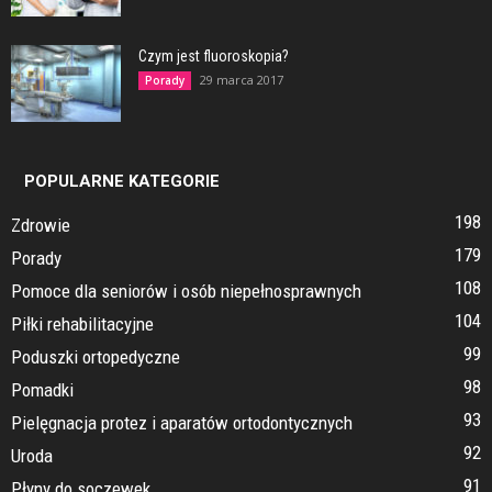
Czym jest fluoroskopia?
29 marca 2017
Porady
POPULARNE KATEGORIE
198
Zdrowie
179
Porady
108
Pomoce dla seniorów i osób niepełnosprawnych
104
Piłki rehabilitacyjne
99
Poduszki ortopedyczne
98
Pomadki
93
Pielęgnacja protez i aparatów ortodontycznych
92
Uroda
91
Płyny do soczewek