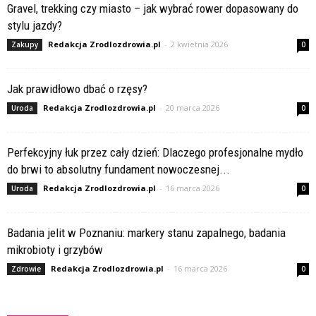
Gravel, trekking czy miasto – jak wybrać rower dopasowany do
stylu jazdy?
Redakcja Zrodlozdrowia.pl
-
2 kwietnia 2026
Zakupy
0
Jak prawidłowo dbać o rzęsy?
Redakcja Zrodlozdrowia.pl
-
20 marca 2026
Uroda
0
Perfekcyjny łuk przez cały dzień: Dlaczego profesjonalne mydło
do brwi to absolutny fundament nowoczesnej...
Redakcja Zrodlozdrowia.pl
-
16 marca 2026
Uroda
0
Badania jelit w Poznaniu: markery stanu zapalnego, badania
mikrobioty i grzybów
Redakcja Zrodlozdrowia.pl
-
16 marca 2026
Zdrowie
0