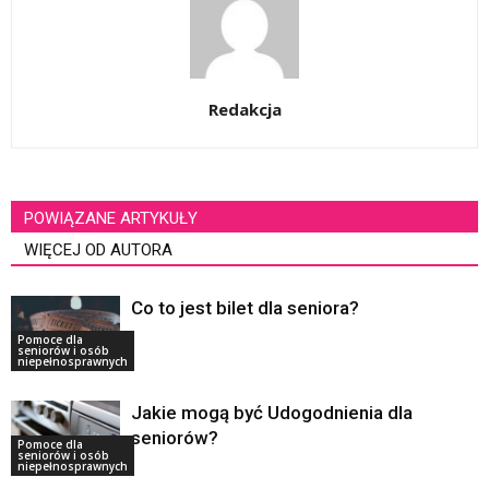
Redakcja
POWIĄZANE ARTYKUŁY
WIĘCEJ OD AUTORA
Co to jest bilet dla seniora?
Pomoce dla
seniorów i osób
niepełnosprawnych
Jakie mogą być Udogodnienia dla
seniorów?
Pomoce dla
seniorów i osób
niepełnosprawnych