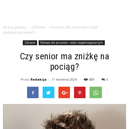
Strona główna
Zdrowie
Pomoce dla seniorów i osób
niepełnosprawnych
Zdrowie
Pomoce dla seniorów i osób niepełnosprawnych
Czy senior ma zniżkę na
pociąg?
Przez
Redakcja
-
11 kwietnia 2024
631
0