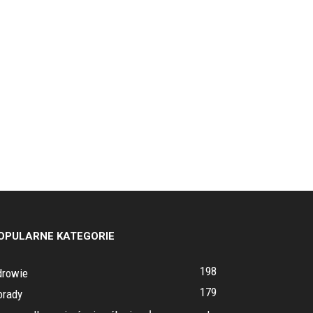
OPULARNE KATEGORIE
198
drowie
179
orady