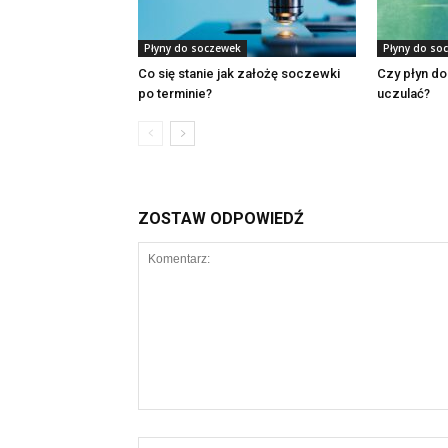
Płyny do soczewek
Płyny do so
Co się stanie jak założę soczewki
Czy płyn d
po terminie?
uczulać?
ZOSTAW ODPOWIEDŹ