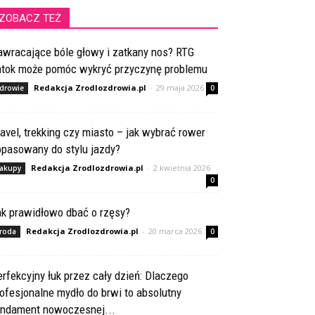
ZOBACZ TEŻ
awracające bóle głowy i zatkany nos? RTG
atok może pomóc wykryć przyczynę problemu
Redakcja Zrodlozdrowia.pl
-
29 maja 2026
drowie
0
avel, trekking czy miasto – jak wybrać rower
opasowany do stylu jazdy?
Redakcja Zrodlozdrowia.pl
-
2 kwietnia 2026
akupy
0
ak prawidłowo dbać o rzęsy?
Redakcja Zrodlozdrowia.pl
-
20 marca 2026
roda
0
rfekcyjny łuk przez cały dzień: Dlaczego
ofesjonalne mydło do brwi to absolutny
undament nowoczesnej...