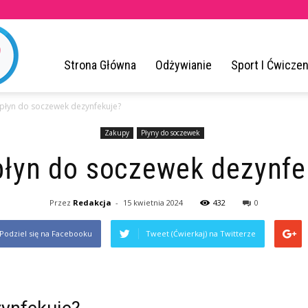
ZrodloZdrowia.pl
Strona Główna
Odżywianie
Sport I Ćwiczen
 płyn do soczewek dezynfekuje?
Zakupy
Płyny do soczewek
płyn do soczewek dezynfe
Przez
Redakcja
-
15 kwietnia 2024
432
0
Podziel się na Facebooku
Tweet (Ćwierkaj) na Twitterze