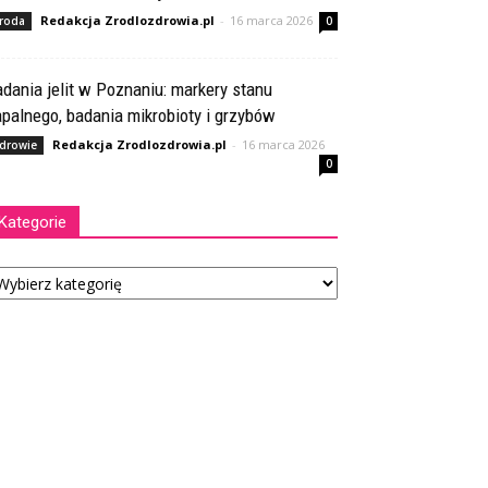
Redakcja Zrodlozdrowia.pl
-
16 marca 2026
roda
0
dania jelit w Poznaniu: markery stanu
palnego, badania mikrobioty i grzybów
Redakcja Zrodlozdrowia.pl
-
16 marca 2026
drowie
0
Kategorie
tegorie