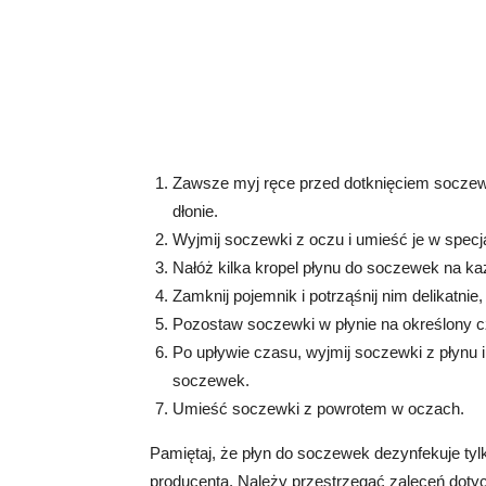
Zawsze myj ręce przed dotknięciem soczewek
dłonie.
Wyjmij soczewki z oczu i umieść je w spec
Nałóż kilka kropel płynu do soczewek na k
Zamknij pojemnik i potrząśnij nim delikatn
Pozostaw soczewki w płynie na określony c
Po upływie czasu, wyjmij soczewki z płynu i
soczewek.
Umieść soczewki z powrotem w oczach.
Pamiętaj, że płyn do soczewek dezynfekuje tyl
producenta. Należy przestrzegać zaleceń doty