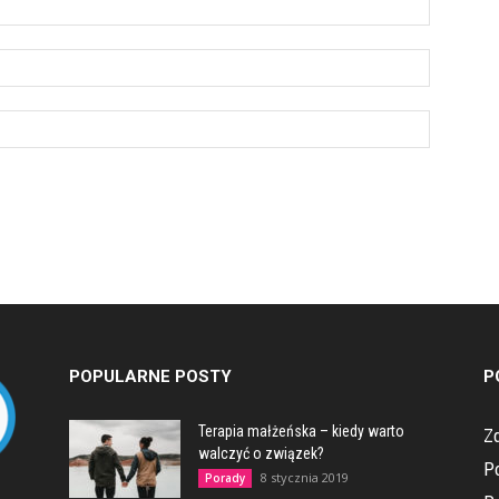
POPULARNE POSTY
P
Terapia małżeńska – kiedy warto
Z
walczyć o związek?
P
8 stycznia 2019
Porady