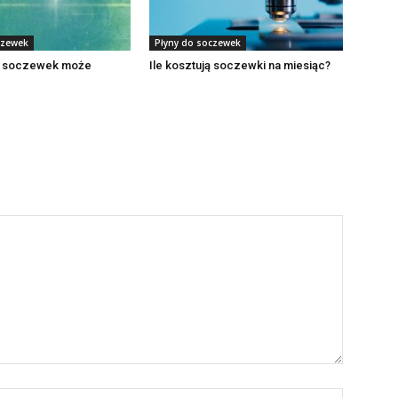
czewek
Płyny do soczewek
o soczewek może
Ile kosztują soczewki na miesiąc?