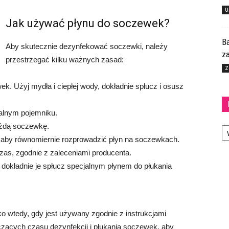
U
Jak używać płynu do soczewek?
Ba
Aby skutecznie dezynfekować soczewki, należy
za
przestrzegać kilku ważnych zasad:
Z
. Użyj mydła i ciepłej wody, dokładnie spłucz i osusz
jalnym pojemniku.
Ka
ażdą soczewkę.
ie, aby równomiernie rozprowadzić płyn na soczewkach.
zas, zgodnie z zaleceniami producenta.
 dokładnie je spłucz specjalnym płynem do płukania
ko wtedy, gdy jest używany zgodnie z instrukcjami
czących czasu dezynfekcji i płukania soczewek, aby