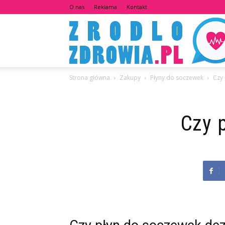
O nas
Reklama
Kontakt
Strona główna
Zakupy
Płyny do soczewek
Czy
Czy 