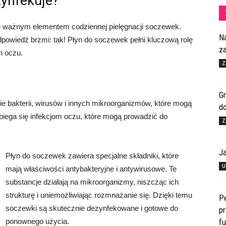
zynfekuje?
e ważnym elementem codziennej pielęgnacji soczewek.
N
owiedź brzmi: tak! Płyn do soczewek pełni kluczową rolę
z
h oczu.
Z
Gr
e bakterii, wirusów i innych mikroorganizmów, które mogą
d
iega się infekcjom oczu, które mogą prowadzić do
Z
J
Płyn do soczewek zawiera specjalne składniki, które
U
mają właściwości antybakteryjne i antywirusowe. Te
substancje działają na mikroorganizmy, niszcząc ich
strukturę i uniemożliwiając rozmnażanie się. Dzięki temu
Pe
soczewki są skutecznie dezynfekowane i gotowe do
pr
ponownego użycia.
f