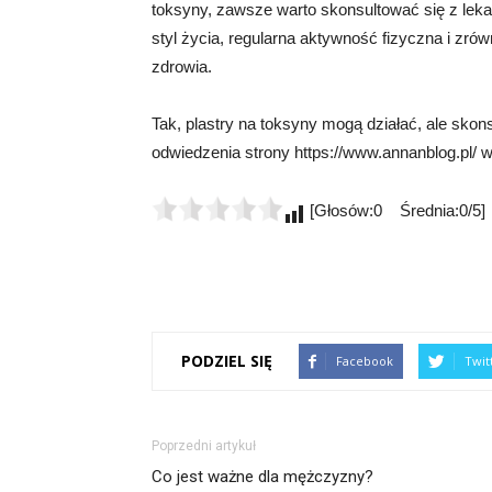
toksyny, zawsze warto skonsultować się z leka
styl życia, regularna aktywność fizyczna i zr
zdrowia.
Tak, plastry na toksyny mogą działać, ale sko
odwiedzenia strony https://www.annanblog.pl/ w
[Głosów:0 Średnia:0/5]
PODZIEL SIĘ
Facebook
Twit
Poprzedni artykuł
Co jest ważne dla mężczyzny?