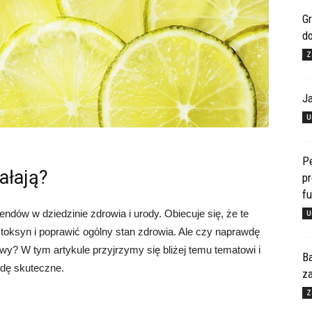
Gr
d
Z
J
U
Pe
ałają?
pr
f
ndów w dziedzinie zdrowia i urody. Obiecuje się, że te
U
toksyn i poprawić ogólny stan zdrowia. Ale czy naprawdę
owy? W tym artykule przyjrzymy się bliżej temu tematowi i
Ba
wdę skuteczne.
za
Z