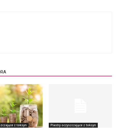
ORA
szczające z toksyn
Plastry oczyszczające z toksyn