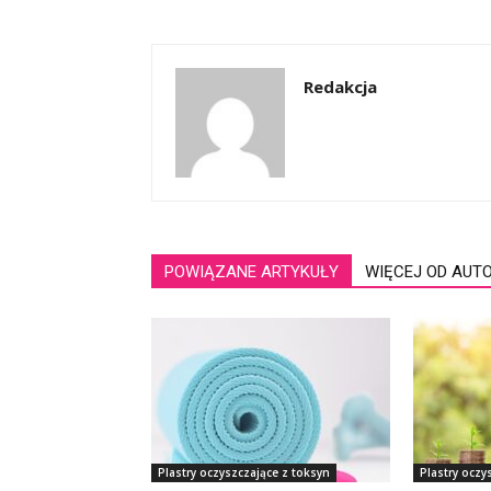
Redakcja
POWIĄZANE ARTYKUŁY
WIĘCEJ OD AUT
Plastry oczyszczające z toksyn
Plastry oczy