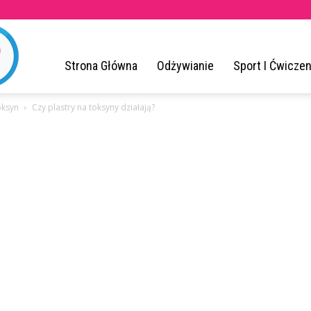
ZrodloZdrowia.pl
Strona Główna
Odżywianie
Sport I Ćwiczen
oksyn
Czy plastry na toksyny działają?