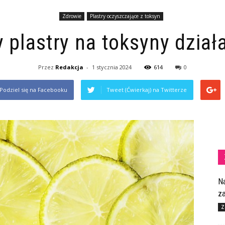
Zdrowie
Plastry oczyszczające z toksyn
 plastry na toksyny dział
Przez
Redakcja
-
1 stycznia 2024
614
0
Podziel się na Facebooku
Tweet (Ćwierkaj) na Twitterze
N
z
Z