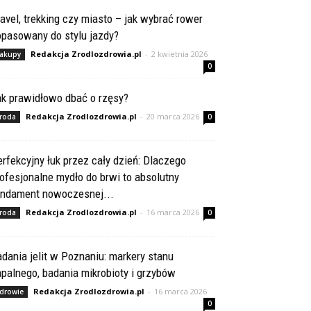
avel, trekking czy miasto – jak wybrać rower
opasowany do stylu jazdy?
Redakcja Zrodlozdrowia.pl
-
2 kwietnia 2026
akupy
0
ak prawidłowo dbać o rzęsy?
Redakcja Zrodlozdrowia.pl
-
20 marca 2026
roda
0
rfekcyjny łuk przez cały dzień: Dlaczego
ofesjonalne mydło do brwi to absolutny
undament nowoczesnej...
Redakcja Zrodlozdrowia.pl
-
16 marca 2026
roda
0
dania jelit w Poznaniu: markery stanu
palnego, badania mikrobioty i grzybów
Redakcja Zrodlozdrowia.pl
-
16 marca 2026
drowie
0