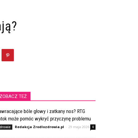
ają?
ZOBACZ TEŻ
awracające bóle głowy i zatkany nos? RTG
atok może pomóc wykryć przyczynę problemu
Redakcja Zrodlozdrowia.pl
-
29 maja 2026
drowie
0