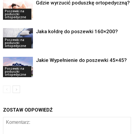
Gdzie wyrzucić poduszkę ortopedyczną?
Poszewki na
poduszki
ortopedyczne
Jaka kołdrę do poszewki 160×200?
Poszewki na
poduszki
ortopedyczne
Jakie Wypełnienie do poszewki 45×45?
Poszewki na
poduszki
ortopedyczne
ZOSTAW ODPOWIEDŹ