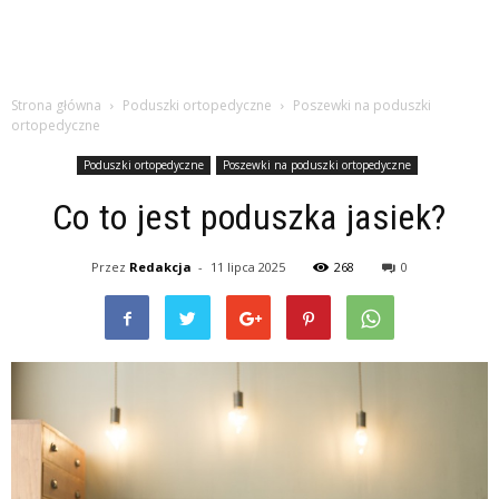
Strona główna
Poduszki ortopedyczne
Poszewki na poduszki
ortopedyczne
Poduszki ortopedyczne
Poszewki na poduszki ortopedyczne
Co to jest poduszka jasiek?
Przez
Redakcja
-
11 lipca 2025
268
0