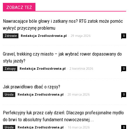
ZOBACZ TEŻ
Nawracające bóle głowy i zatkany nos? RTG zatok może pomóc
wykryć przyczynę problemu
Redakcja Zrodlozdrowia.pl
-
29 maja 2026
Zdrowie
0
Gravel, trekking czy miasto – jak wybrać rower dopasowany do
stylu jazdy?
Redakcja Zrodlozdrowia.pl
-
2 kwietnia 2026
Zakupy
0
Jak prawidłowo dbać o rzęsy?
Redakcja Zrodlozdrowia.pl
-
20 marca 2026
Uroda
0
Perfekcyjny łuk przez cały dzień: Dlaczego profesjonalne mydło
do brwi to absolutny fundament nowoczesnej...
Redakcja Zrodlozdrowia.pl
-
16 marca 2026
Uroda
0