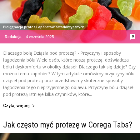
Pielęgnacja protez i aparatów ortodontycznych
0
Redakcja
-
4 września 2025
Dlaczego bolą Dziąsła pod protezą? - Przyczyny i sposoby
łagodzenia bólu Wiele osób, które noszą protezę, doświadcza
bólu i dyskomfortu w okolicy dziąseł. Dlaczego tak się dzieje? Czy
można temu zapobiec? W tym artykule omówimy przyczyny bólu
dziąseł pod protezą oraz przedstawimy skuteczne sposoby
łagodzenia tego nieprzyjemnego objawu. Przyczyny bólu dziąseł
pod protezą Istnieje kilka czynników, które...
Czytaj więcej
Jak często myć protezę w Corega Tabs?