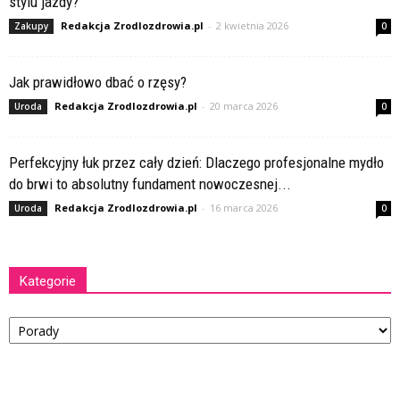
stylu jazdy?
Redakcja Zrodlozdrowia.pl
-
2 kwietnia 2026
Zakupy
0
Jak prawidłowo dbać o rzęsy?
Redakcja Zrodlozdrowia.pl
-
20 marca 2026
Uroda
0
Perfekcyjny łuk przez cały dzień: Dlaczego profesjonalne mydło
do brwi to absolutny fundament nowoczesnej...
Redakcja Zrodlozdrowia.pl
-
16 marca 2026
Uroda
0
Kategorie
Kategorie