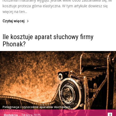
noszenia i naturalny wygląd. Jednak wiele osób zastanawia się, ile
kosztuje proteza górna elastyczna. W tym artykule dowiesz się
więcej na ten...
Czytaj więcej
Ile kosztuje aparat słuchowy firmy
Phonak?
Pielęgnacja i czyszczenie aparatów słuchowych
0
Redakcja
-
24 lipca 2025