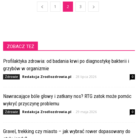
1
2
3
ZOBACZ TEŻ
Profilaktyka zdrowia: od badania krwi po diagnostykę bakterii i
grzybów w organizmie
Redakcja Zrodlozdrowia.pl
-
28 lipca 2026
Zdrowie
0
Nawracające bóle głowy i zatkany nos? RTG zatok może pomóc
wykryć przyczynę problemu
Redakcja Zrodlozdrowia.pl
-
29 maja 2026
Zdrowie
0
Gravel, trekking czy miasto – jak wybrać rower dopasowany do