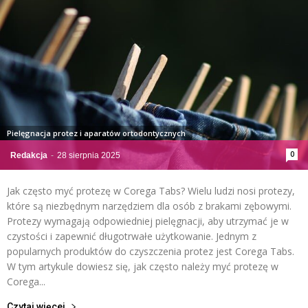
Pielęgnacja protez i aparatów ortodontycznych
0
Redakcja
-
28 sierpnia 2025
Jak często myć protezę w Corega Tabs? Wielu ludzi nosi protezy,
które są niezbędnym narzędziem dla osób z brakami zębowymi.
Protezy wymagają odpowiedniej pielęgnacji, aby utrzymać je w
czystości i zapewnić długotrwałe użytkowanie. Jednym z
popularnych produktów do czyszczenia protez jest Corega Tabs.
W tym artykule dowiesz się, jak często należy myć protezę w
Corega...
Czytaj więcej