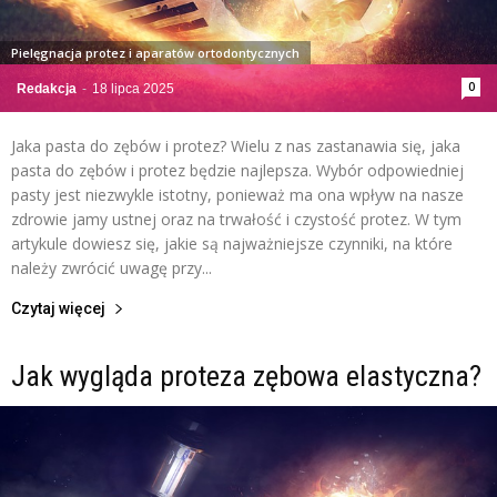
Pielęgnacja protez i aparatów ortodontycznych
0
Redakcja
-
18 lipca 2025
Jaka pasta do zębów i protez? Wielu z nas zastanawia się, jaka
pasta do zębów i protez będzie najlepsza. Wybór odpowiedniej
pasty jest niezwykle istotny, ponieważ ma ona wpływ na nasze
zdrowie jamy ustnej oraz na trwałość i czystość protez. W tym
artykule dowiesz się, jakie są najważniejsze czynniki, na które
należy zwrócić uwagę przy...
Czytaj więcej
Jak wygląda proteza zębowa elastyczna?