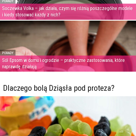
PORADY
Soczewka Volka – jak działa, czym się różnią poszczególne modele
i kiedy stosować każdy z nich?
PORADY
Sól Epsom w domu i ogrodzie – praktyczne zastosowania, które
naprawdę działają
Dlaczego bolą Dziąsła pod proteza?