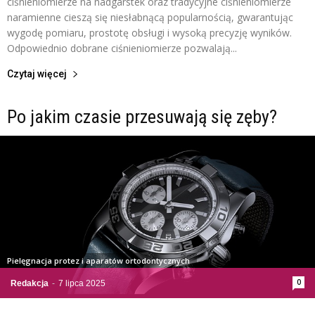
ciśnieniomierze na nadgarstek oraz tradycyjne ciśnieniomierze
naramienne cieszą się niesłabnącą popularnością, gwarantując
wygodę pomiaru, prostotę obsługi i wysoką precyzję wyników.
Odpowiednio dobrane ciśnieniomierze pozwalają...
Czytaj więcej
Po jakim czasie przesuwają się zęby?
Pielęgnacja protez i aparatów ortodontycznych
0
Redakcja
-
7 lipca 2025