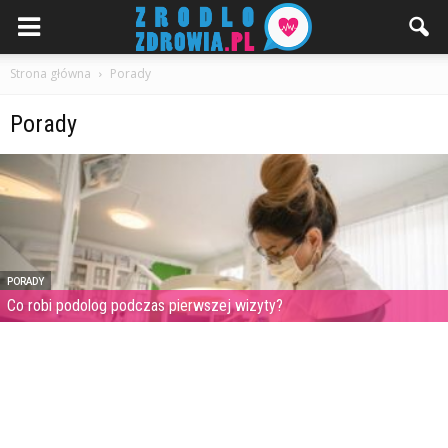
Strona główna
Porady
Porady
PORADY
Co robi podolog podczas pierwszej wizyty?