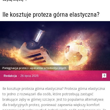
Ile kosztuje proteza górna elastyczna?
Pielęgnacja protez i aparatów ortodontycznych
0
Redakcja
-
26 lipca 2025
Ile kosztuje proteza górna elastyczna? Proteza górna elastyczna
to jedno z rozwiązań dla osób, które potrzebują zastąpić
brakujące zęby w górnej szczęce. Jest to popularna alternatywa
dla tradycyjnych protez, ponieważ zapewnia większy komfort