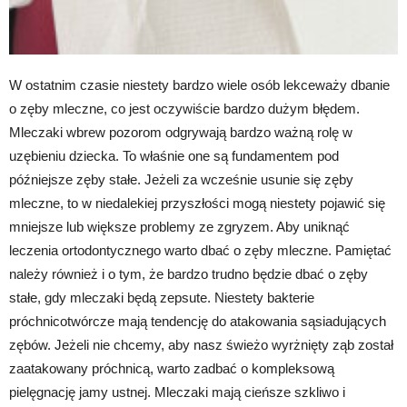
W ostatnim czasie niestety bardzo wiele osób lekceważy dbanie
o zęby mleczne, co jest oczywiście bardzo dużym błędem.
Mleczaki wbrew pozorom odgrywają bardzo ważną rolę w
uzębieniu dziecka. To właśnie one są fundamentem pod
późniejsze zęby stałe. Jeżeli za wcześnie usunie się zęby
mleczne, to w niedalekiej przyszłości mogą niestety pojawić się
mniejsze lub większe problemy ze zgryzem. Aby uniknąć
leczenia ortodontycznego warto dbać o zęby mleczne. Pamiętać
należy również i o tym, że bardzo trudno będzie dbać o zęby
stałe, gdy mleczaki będą zepsute. Niestety bakterie
próchnicotwórcze mają tendencję do atakowania sąsiadujących
zębów. Jeżeli nie chcemy, aby nasz świeżo wyrżnięty ząb został
zaatakowany próchnicą, warto zadbać o kompleksową
pielęgnację jamy ustnej. Mleczaki mają cieńsze szkliwo i