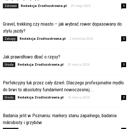
Redakcja Zrodlozdrowia.pl
-
29 maja 2026
Zdrowie
0
Gravel, trekking czy miasto – jak wybrać rower dopasowany do
stylu jazdy?
Redakcja Zrodlozdrowia.pl
-
2 kwietnia 2026
Zakupy
0
Jak prawidłowo dbać o rzęsy?
Redakcja Zrodlozdrowia.pl
-
20 marca 2026
Uroda
0
Perfekcyjny łuk przez cały dzień: Dlaczego profesjonalne mydło
do brwi to absolutny fundament nowoczesnej...
Redakcja Zrodlozdrowia.pl
-
16 marca 2026
Uroda
0
Badania jelit w Poznaniu: markery stanu zapalnego, badania
mikrobioty i grzybów