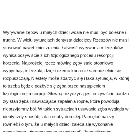
Wyrywanie zębów u małych dzieci wcale nie musi być bolesne i
trudne. W wielu sytuacjach dentysta dziecięcy Rzeszów nie musi
stosować nawet znieczulenia. Łatwość wyrywania mleczaków
wynika oczywiście z ich fizjologicznego procesu resorpcji
korzenia. Najprościej rzecz mówiąc zęby stałe stopniowo
wypychają mleczaki, dzięki czemu korzenie samodzielnie się
rozpuszczają. Niestety może zdarzyć się i taka sytuacja, w której
to trzeba będzie pozbyć się zęba przed nastąpieniem
fizjologicznej resorpcji. Główną przyczyną jest oczywiście bardzo
zły stan zęba i nawracające zapalenia ropne, które powodują
nieprzyjemny ból. W takich sytuacjach usuwanie zęba wygląda w
identyczny sposób, jak u osoby dorosłej. Pamiętać należy
również i o tym, że u małych dzieci zaleca się wykonanie
specjalnego „utrzymywacza przestrzeni”. Jego głównym