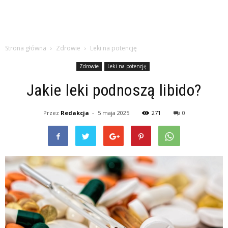
Strona główna
Zdrowie
Leki na potencję
Zdrowie
Leki na potencję
Jakie leki podnoszą libido?
Przez
Redakcja
-
5 maja 2025
271
0