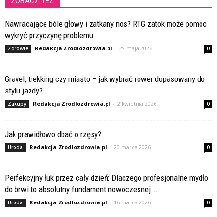
ZOBACZ TEŻ
Nawracające bóle głowy i zatkany nos? RTG zatok może pomóc
wykryć przyczynę problemu
Redakcja Zrodlozdrowia.pl
-
29 maja 2026
Zdrowie
0
Gravel, trekking czy miasto – jak wybrać rower dopasowany do
stylu jazdy?
Redakcja Zrodlozdrowia.pl
-
2 kwietnia 2026
Zakupy
0
Jak prawidłowo dbać o rzęsy?
Redakcja Zrodlozdrowia.pl
-
20 marca 2026
Uroda
0
Perfekcyjny łuk przez cały dzień: Dlaczego profesjonalne mydło
do brwi to absolutny fundament nowoczesnej...
Redakcja Zrodlozdrowia.pl
-
16 marca 2026
Uroda
0