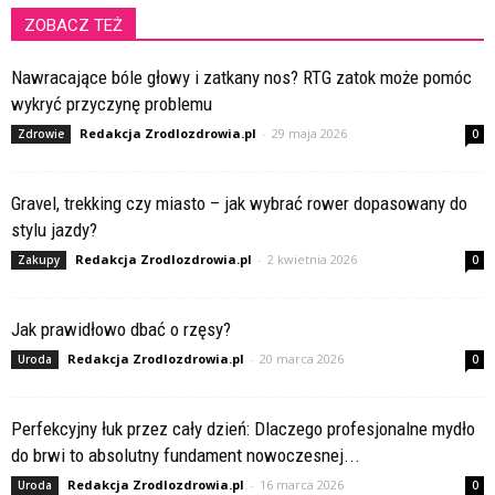
ZOBACZ TEŻ
Nawracające bóle głowy i zatkany nos? RTG zatok może pomóc
wykryć przyczynę problemu
Redakcja Zrodlozdrowia.pl
-
29 maja 2026
Zdrowie
0
Gravel, trekking czy miasto – jak wybrać rower dopasowany do
stylu jazdy?
Redakcja Zrodlozdrowia.pl
-
2 kwietnia 2026
Zakupy
0
Jak prawidłowo dbać o rzęsy?
Redakcja Zrodlozdrowia.pl
-
20 marca 2026
Uroda
0
Perfekcyjny łuk przez cały dzień: Dlaczego profesjonalne mydło
do brwi to absolutny fundament nowoczesnej...
Redakcja Zrodlozdrowia.pl
-
16 marca 2026
Uroda
0