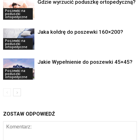
Gdzie wyrzucić poduszkę ortopedyczną?
Poszewki na
poduszki
ortopedyczne
Jaka kołdrę do poszewki 160×200?
Poszewki na
poduszki
ortopedyczne
Jakie Wypełnienie do poszewki 45×45?
Poszewki na
poduszki
ortopedyczne
ZOSTAW ODPOWIEDŹ