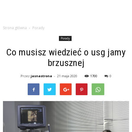
Strona główna
Porady
Porady
Co musisz wiedzieć o usg jamy
brzusznej
Przez
jasnastrona
-
21 maja 2020
1700
0