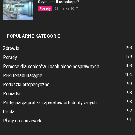
Czym jest fluoroskopia?
29 marca 2017
Porady
POPULARNE KATEGORIE
198
Zdrowie
179
Porady
108
Pomoce dla seniorów i osób niepełnosprawnych
104
Piłki rehabilitacyjne
99
Poduszki ortopedyczne
98
Pomadki
93
Pielęgnacja protez i aparatów ortodontycznych
92
Uroda
91
Płyny do soczewek