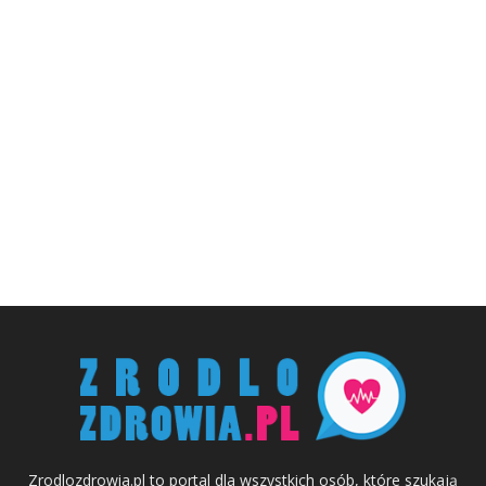
Zrodlozdrowia.pl to portal dla wszystkich osób, które szukają