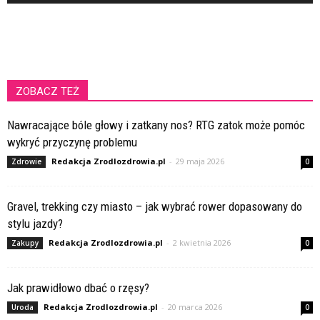
ZOBACZ TEŻ
Nawracające bóle głowy i zatkany nos? RTG zatok może pomóc
wykryć przyczynę problemu
Redakcja Zrodlozdrowia.pl
-
29 maja 2026
Zdrowie
0
Gravel, trekking czy miasto – jak wybrać rower dopasowany do
stylu jazdy?
Redakcja Zrodlozdrowia.pl
-
2 kwietnia 2026
Zakupy
0
Jak prawidłowo dbać o rzęsy?
Redakcja Zrodlozdrowia.pl
-
20 marca 2026
Uroda
0